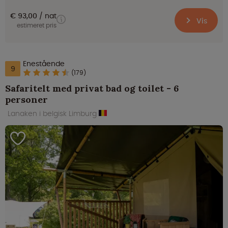
€ 93,00
nat
Vis
estimeret pris
Enestående
9
(179)
Safaritelt med privat bad og toilet - 6
personer
Lanaken i belgisk Limburg