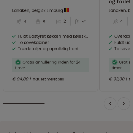
Lanaken, belgisk Limburg
Lanaken, be
4
2
4
Fuldt udstyret køkken med køleskab
Overdække
To sovekabiner
Fuldt uds
Trædetaljer og oprullelig front
To soveafd
Gratis annullering inden for 24
Gratis 
timer
timer
€ 94,00
nat
€ 93,00
n
estimeret pris