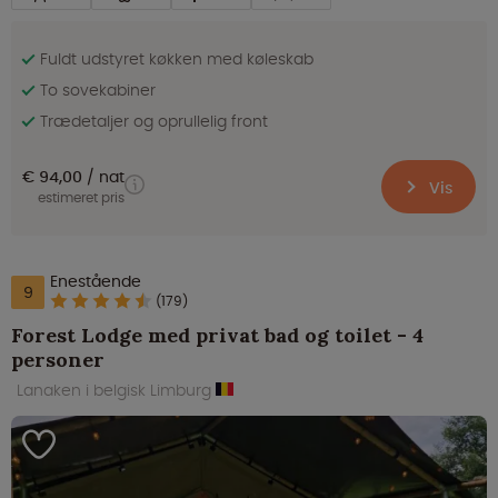
Fuldt udstyret køkken med køleskab
To sovekabiner
Trædetaljer og oprullelig front
€ 94,00
nat
Vis
estimeret pris
Enestående
9
(179)
Forest Lodge med privat bad og toilet - 4
personer
Lanaken i belgisk Limburg