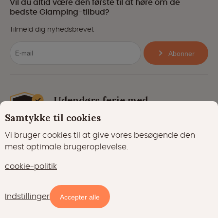
Vil du altid være den første til at høre om de
bedste Glamping-tilbud?
Tilmeld dig nyhedsbrevet
Abonner
Udendørs ferie med
Samtykke til cookies
forsikringer
Vi bruger cookies til at give vores besøgende den
Få mere at vide om de 5 forsikringer fra
mest optimale brugeroplevelse.
Glampings.com
cookie-politik
Vi er glade for at kunne hjælpe
Chat med os
Vi taler Dansk!
Indstillinger
Accepter alle
Mandag til fredag fra kl. 8.00 til 20.00.