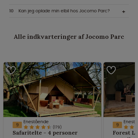
Kan jeg oplade min elbil hos Jocomo Parc?
Alle indkvarteringer af Jocomo Parc
Enestående
Enest
9
9
(179)
Safaritelte - 4 personer
Forest L