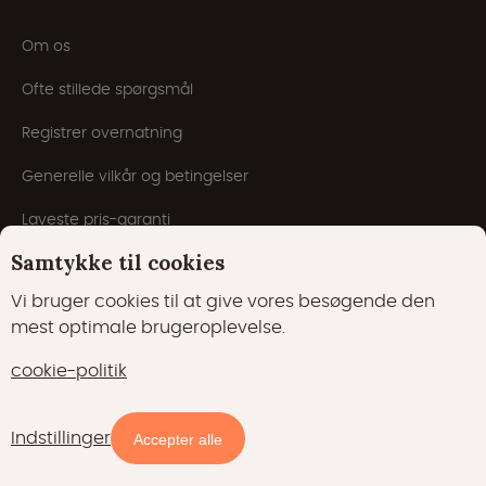
Om os
Ofte stillede spørgsmål
Registrer overnatning
Generelle vilkår og betingelser
Laveste pris-garanti
Samtykke til cookies
Inspiration
Vi bruger cookies til at give vores besøgende den
Blog
mest optimale brugeroplevelse.
cookie-politik
Indstillinger
Tilgængelighed og priser
Accepter alle