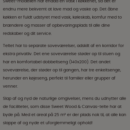
Sweet-modellen har endda en vask i køkkenet, så det er
endnu mere bekvemt at lave mad og vaske op. Det åbne
køkken er fuldt udstyret med vask, køleskab, komfur med to
brændere og masser af opbevaringsplads til alle dine
redskaber og dit service.
Teltet har to separate soveværelser, adskilt af en korridor for
ekstra privatliv. Det ene soveværelse støder op til stuen og
har en komfortabel dobbeltseng (140x200). Det andet
soveværelse, der støder op til gangen, har tre enkeltsenge,
herunder en køjeseng, perfekt til familier eller grupper af
venner.
Slap af og nyd de naturlige omgivelser, mens du udnytter alle
de faciliteter, som disse Sweet Wood & Canvas-telte har at
byde på. Med et areal på 25 m² er der plads nok til, at alle kan
slappe af og nyde et uforglemmeligt ophold!