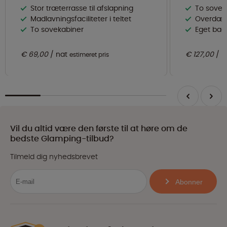
Stor træterrasse til afslapning
To sovev
Madlavningsfaciliteter i teltet
Overdæk
To sovekabiner
Eget bad
€ 69,00
nat
€ 127,00
n
estimeret pris
Vil du altid være den første til at høre om de
bedste Glamping-tilbud?
Tilmeld dig nyhedsbrevet
Abonner