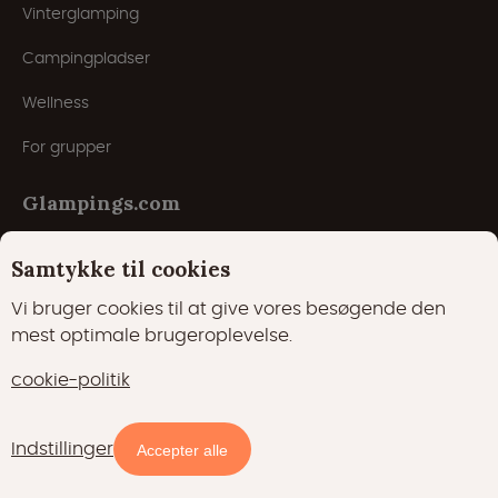
Vinterglamping
Campingpladser
Wellness
For grupper
Glampings.com
Samtykke til cookies
Om os
Vi bruger cookies til at give vores besøgende den
Ofte stillede spørgsmål
mest optimale brugeroplevelse.
Registrer overnatning
cookie-politik
Generelle vilkår og betingelser
Indstillinger
Tilgængelighed og priser
Accepter alle
Laveste pris-garanti