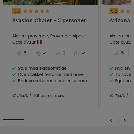
9.2
9.2
Evasion Chalet - 5 personer
Aix-en-provence, Provence-Alpes-
Aix-en-pro
Côte d'Azur
Côte d'Azur
5
2
5
Stue med siddeområde
Nyd en drink 
Overdækket terrasse med havemøbler
To sovev
Badeværelse med bruser, separat toilet
Eget bad 
€ 115,00
nat
€ 113,00
n
estimeret pris