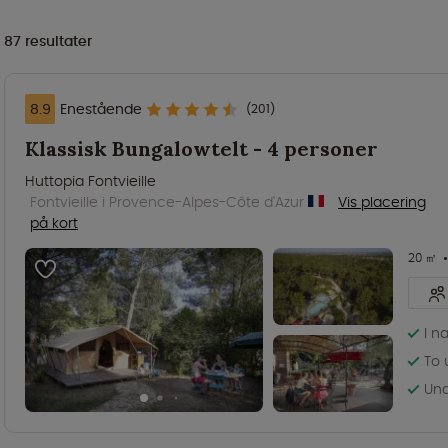
87
resultater
8.9
Enestående
(201)
Klassisk Bungalowtelt - 4 personer
Huttopia Fontvieille
Fontvieille i Provence-Alpes-Côte d'Azur
Vis placering
på kort
20 ㎡
I n
To 
Und