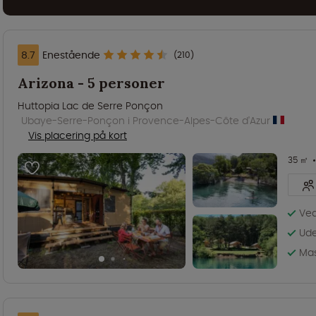
8.7
Enestående
(210)
Arizona - 5 personer
Huttopia Lac de Serre Ponçon
Ubaye-Serre-Ponçon i Provence-Alpes-Côte d'Azur
Vis placering på kort
35 ㎡
Ved
Ude
Mas