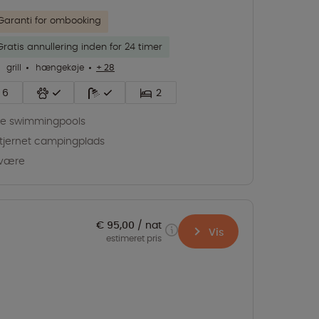
Garanti for ombooking
Gratis annullering inden for 24 timer
grill
hængekøje
+ 28
6
2
re swimmingpools
tjernet campingplads
lvære
€ 95,00
nat
Vis
estimeret pris