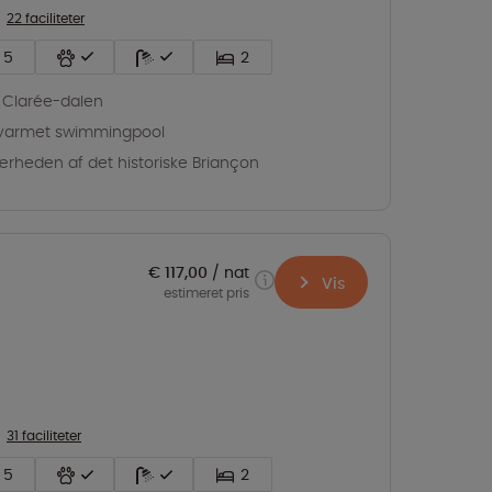
22 faciliteter
5
2
a Clarée-dalen
varmet swimmingpool
ærheden af det historiske Briançon
€ 117,00
nat
Vis
estimeret pris
31 faciliteter
5
2