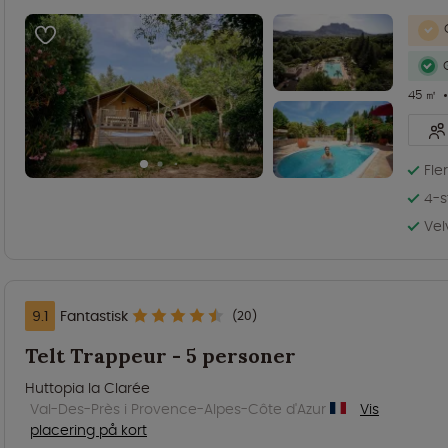
45 ㎡
Fle
4-s
Ve
9.1
Fantastisk
(20)
Telt Trappeur - 5 personer
Huttopia la Clarée
Val-Des-Près i Provence-Alpes-Côte d'Azur
Vis
placering på kort