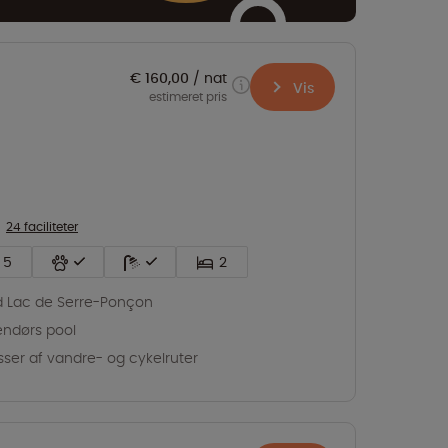
€ 160,00
nat
Vis
estimeret pris
24 faciliteter
5
2
 Lac de Serre-Ponçon
ndørs pool
ser af vandre- og cykelruter