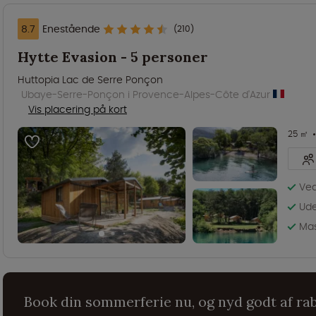
8.7
Enestående
(210)
Hytte Evasion - 5 personer
Huttopia Lac de Serre Ponçon
Ubaye-Serre-Ponçon i Provence-Alpes-Côte d'Azur
Vis placering på kort
25 ㎡
Ved
Ude
Mas
Book din sommerferie nu, og nyd godt af ra