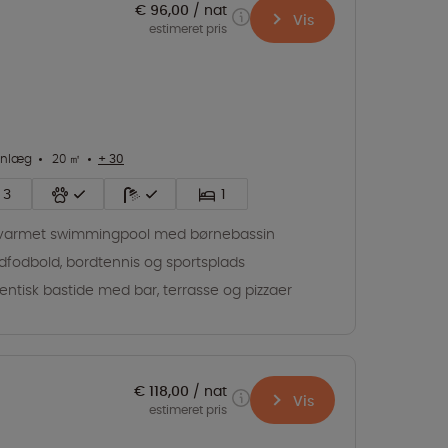
€ 96,00
nat
Vis
estimeret pris
anlæg
20 ㎡
+ 30
3
1
varmet swimmingpool med børnebassin
dfodbold, bordtennis og sportsplads
entisk bastide med bar, terrasse og pizzaer
€ 118,00
nat
Vis
estimeret pris