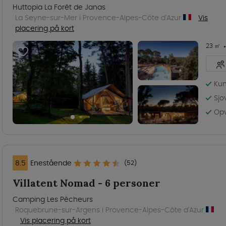
Huttopia La Forêt de Janas
La Seyne-sur-Mer i Provence-Alpes-Côte d'Azur
Vis
placering på kort
23 ㎡
Kun
Sjo
Opv
8.5
Enestående
(52)
Villatent Nomad - 6 personer
Camping Les Pêcheurs
Roquebrune-sur-Argens i Provence-Alpes-Côte d'Azur
Vis placering på kort