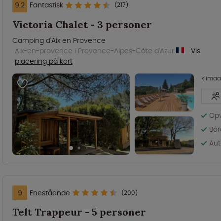
9.2
Fantastisk
(217)
Victoria Chalet - 3 personer
Camping d'Aix en Provence
Aix-en-provence i Provence-Alpes-Côte d'Azur
Vis
placering på kort
klima
Op
Bor
Aut
9
Enestående
(200)
Telt Trappeur - 5 personer