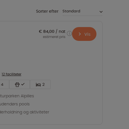
Sorter efter
€ 84,00
nat
Vis
estimeret pris
12 faciliteter
4
2
aturparken Alpilles
udendørs pools
erholdning og aktiviteter