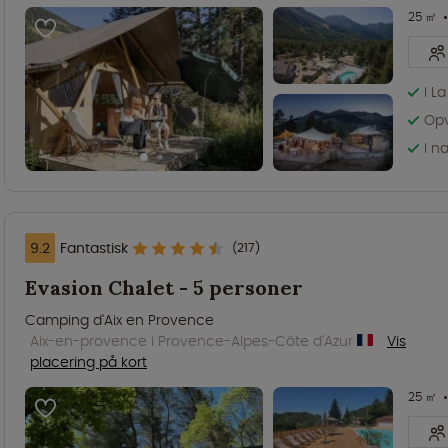
25 ㎡
I L
Op
I n
9.2
Fantastisk
(217)
Evasion Chalet - 5 personer
Camping d'Aix en Provence
Aix-en-provence i Provence-Alpes-Côte d'Azur
Vis
placering på kort
25 ㎡