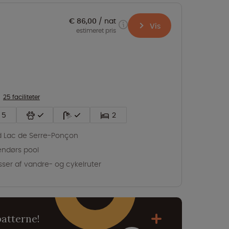
€ 86,00
nat
Vis
estimeret pris
25 faciliteter
5
2
 Lac de Serre-Ponçon
ndørs pool
ser af vandre- og cykelruter
batterne!