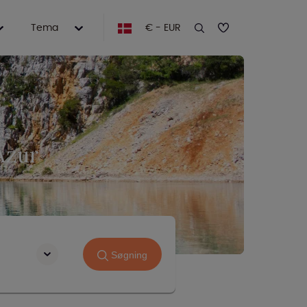
Tema
€ - EUR
Azur
Søgning