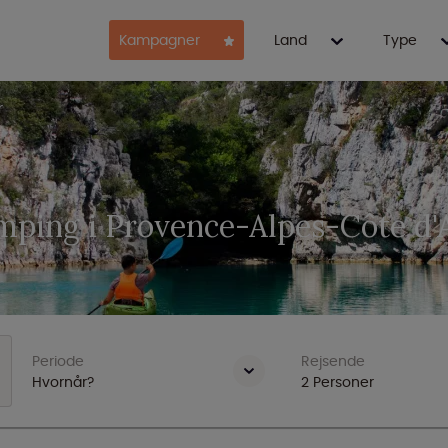
Kampagner
Land
Type
r
mping i Provence-Alpes-Côte d'
Periode
Rejsende
Hvornår?
2
Personer