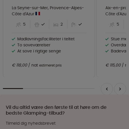
La Seyne-sur-Mer, Provence-Alpes-
Aix-en-pro
Côte d'Azur
Côte d'Azur
5
2
5
Madlavningsfaciliteter i teltet
Stue me
To soveværelser
Overdække
At sove i rigtige senge
Badeværels
€ 118,00
nat
€ 115,00
n
estimeret pris
Vil du altid være den første til at høre om de
bedste Glamping-tilbud?
Tilmeld dig nyhedsbrevet