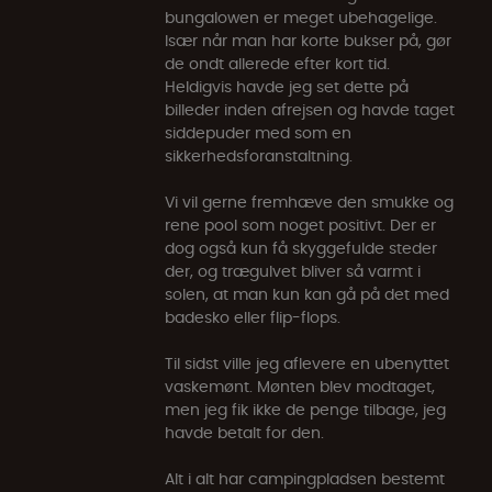
bungalowen er meget ubehagelige.
Især når man har korte bukser på, gør
de ondt allerede efter kort tid.
Heldigvis havde jeg set dette på
billeder inden afrejsen og havde taget
siddepuder med som en
sikkerhedsforanstaltning.
Vi vil gerne fremhæve den smukke og
rene pool som noget positivt. Der er
dog også kun få skyggefulde steder
der, og trægulvet bliver så varmt i
solen, at man kun kan gå på det med
badesko eller flip-flops.
Til sidst ville jeg aflevere en ubenyttet
vaskemønt. Mønten blev modtaget,
men jeg fik ikke de penge tilbage, jeg
havde betalt for den.
Alt i alt har campingpladsen bestemt