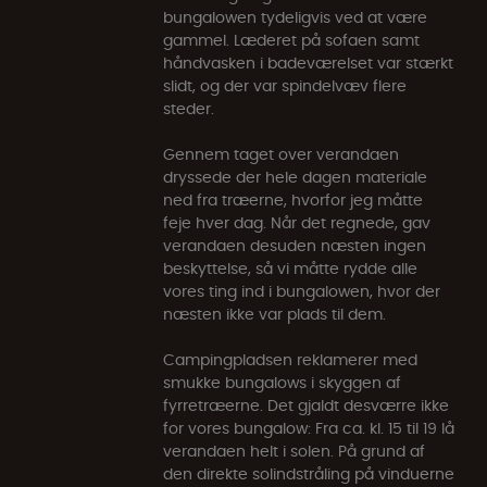
bungalowen tydeligvis ved at være
gammel. Læderet på sofaen samt
håndvasken i badeværelset var stærkt
slidt, og der var spindelvæv flere
steder.
Gennem taget over verandaen
dryssede der hele dagen materiale
ned fra træerne, hvorfor jeg måtte
feje hver dag. Når det regnede, gav
verandaen desuden næsten ingen
beskyttelse, så vi måtte rydde alle
vores ting ind i bungalowen, hvor der
næsten ikke var plads til dem.
Campingpladsen reklamerer med
smukke bungalows i skyggen af
fyrretræerne. Det gjaldt desværre ikke
for vores bungalow: Fra ca. kl. 15 til 19 lå
verandaen helt i solen. På grund af
den direkte solindstråling på vinduerne