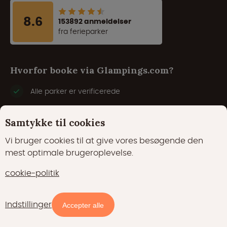
8.6
153892 anmeldelser
fra ferieparker
Hvorfor booke via Glampings.com?
Alle parker er verificerede
Førende ekspert inden for glamping
Samtykke til cookies
Garanti for laveste pris
Vi bruger cookies til at give vores besøgende den
mest optimale brugeroplevelse.
Sikker og pålidelig
cookie-politik
Indstillinger
Tilgængelighed og priser
Accepter alle
Populære destinationer