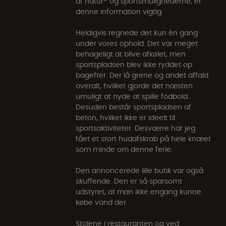
af natur- og sportsmulighederne, er
denne information vigtig.
Heldigvis regnede det kun én gang
under vores ophold. Det var meget
behageligt at blive afkølet, men
sportspladsen blev ikke ryddet op
bagefter. Der lå grene og andet affald
overalt, hvilket gjorde det næsten
umuligt at nyde at spille fodbold.
Desuden består sportspladsen af
beton, hvilket ikke er ideelt til
sportsaktiviteter. Desværre har jeg
fået et stort hudafskrab på hele knæet
som minde om denne ferie.
Den annoncerede lille butik var også
skuffende. Den er så sparsomt
udstyret, at man ikke engang kunne
købe vand der.
Stolene i restauranten og ved