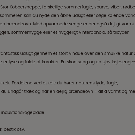
e Stor Kobbersneppe, forskellige sommerfugle, spurve, viber, rødb
Om sommeren kan du nyde den åbne udsigt eller søge kølende vand
ra en brændeovn. Med opvarmede senge er der også dejligt varmt
eri, sommerhygge eller et hyggeligt vinterophold, så tilbyder
en fantastisk udsigt gennem et stort vindue over den smukke natur
e er lyse og fulde af karakter. En skøn seng og en sjov køjesenge
 telt. Fordelene ved et telt: du hører naturens lyde, fugle,
 du undgår træk og har en dejlig brændeovn – altid varmt og m
g induktionskogeplade
, bestik osv.