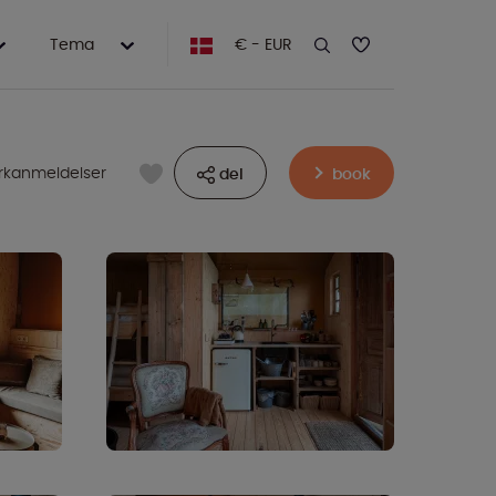
Tema
€ - EUR
rkanmeldelser
del
book