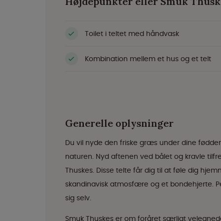
Højdepunkter eller Smûk Thusk
Toilet i teltet med håndvask
Kombination mellem et hus og et telt
Generelle oplysninger
Du vil nyde den friske græs under dine fødde
naturen. Nyd aftenen ved bålet og kravle tilfr
Thuskes. Disse telte får dig til at føle dig 
skandinavisk atmosfære og et bondehjerte. Per
sig selv.
Smuk Thuskes er om foråret særligt velegnede 