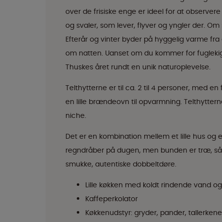
over de frisiske enge er ideel for at observer
og svaler, som lever, flyver og yngler der. 
Efterår og vinter byder på hyggelig varme f
om natten. Uanset om du kommer for fuglekigg
Thuskes året rundt en unik naturoplevelse.
Telthytterne er til ca. 2 til 4 personer, med 
en lille brændeovn til opvarmning. Telthyttern
niche.
Det er en kombination mellem et lille hus og et
regndråber på dugen, men bunden er træ, så
smukke, autentiske dobbeltdøre.
Lille køkken med koldt rindende vand o
Kaffeperkolator
Køkkenudstyr: gryder, pander, tallerkener