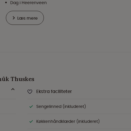
Dag i Heerenveen
Læs mere
Smûk Thuskes
Ekstra faciliteter
Sengelinned (inkluderet)
Køkkenhåndklæder (inkluderet)