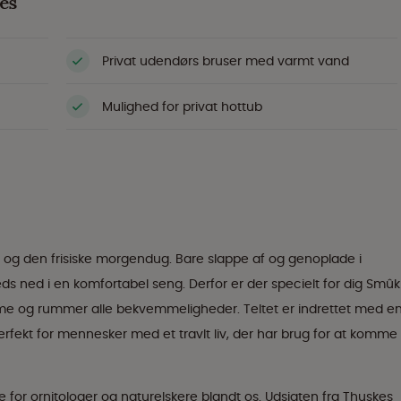
es
Privat udendørs bruser med varmt vand
Mulighed for privat hottub
r og den frisiske morgendug. Bare slappe af og genoplade i
eds ned i en komfortabel seng. Derfor er der specielt for dig Smûk
hjemme og rummer alle bekvemmeligheder. Teltet er indrettet med e
fekt for mennesker med et travlt liv, der har brug for at komme t
for ornitologer og naturelskere blandt os. Udsigten fra Thuskes