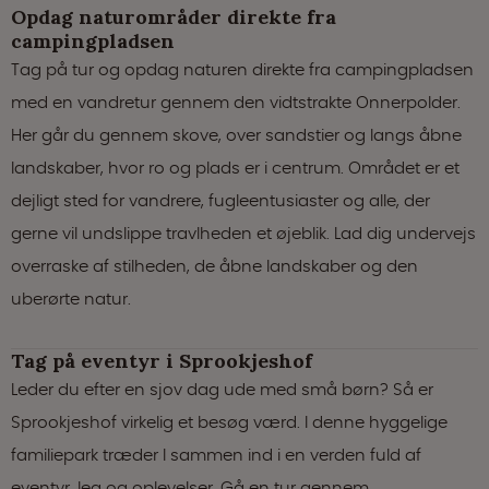
Opdag naturområder direkte fra
campingpladsen
Tag på tur og opdag naturen direkte fra campingpladsen
med en vandretur gennem den vidtstrakte Onnerpolder.
Her går du gennem skove, over sandstier og langs åbne
landskaber, hvor ro og plads er i centrum. Området er et
dejligt sted for vandrere, fugleentusiaster og alle, der
gerne vil undslippe travlheden et øjeblik. Lad dig undervejs
overraske af stilheden, de åbne landskaber og den
uberørte natur.
Tag på eventyr i Sprookjeshof
Leder du efter en sjov dag ude med små børn? Så er
Sprookjeshof virkelig et besøg værd. I denne hyggelige
familiepark træder I sammen ind i en verden fuld af
eventyr, leg og oplevelser. Gå en tur gennem