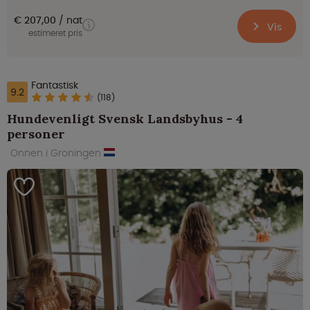
€ 207,00
nat
Vis
estimeret pris
Fantastisk
9.2
(118)
Hundevenligt Svensk Landsbyhus - 4
personer
Onnen i Groningen