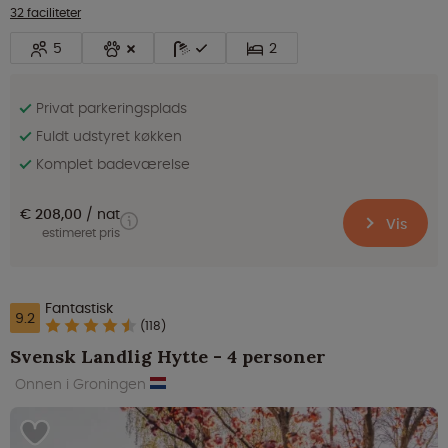
32 faciliteter
5
2
Privat parkeringsplads
Fuldt udstyret køkken
Komplet badeværelse
€ 208,00
nat
Vis
estimeret pris
Fantastisk
9.2
(118)
Svensk Landlig Hytte - 4 personer
Onnen i Groningen