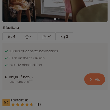
31 faciliteter
4
2
Luksus queensize boxmadras
Fuldt udstyret køkken
Inklusiv aircondition
€ 189,00
nat
Vis
estimeret pris
Fantastisk
9.2
(118)