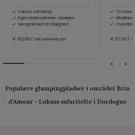
Luksus camping
To sovek
Eget badeværelse i boligen
Madlavnin
Sengelinned til rådighed
Overdæk
€ 102,00
nat
€ 57,00
n
estimeret pris
Populære glampingpladser i området Brin
d'Amour - Luksus safaritelte i Dordogne