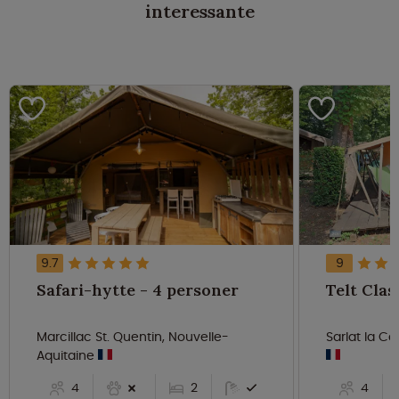
interessante
9.7
9
Safari-hytte - 4 personer
Marcillac St. Quentin, Nouvelle-
Sarlat la C
Aquitaine
4
2
4