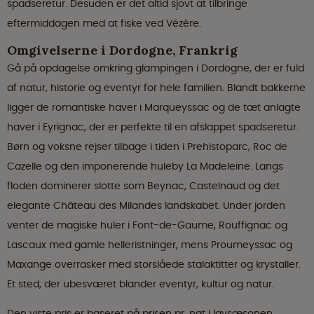
spadseretur. Desuden er det altid sjovt at tilbringe
eftermiddagen med at fiske ved Vézère.
Omgivelserne i Dordogne, Frankrig
Gå på opdagelse omkring glampingen i Dordogne, der er fuld
af natur, historie og eventyr for hele familien. Blandt bakkerne
ligger de romantiske haver i Marqueyssac og de tæt anlagte
haver i Eyrignac, der er perfekte til en afslappet spadseretur.
Børn og voksne rejser tilbage i tiden i Prehistoparc, Roc de
Cazelle og den imponerende huleby La Madeleine. Langs
floden dominerer slotte som Beynac, Castelnaud og det
elegante Château des Milandes landskabet. Under jorden
venter de magiske huler i Font-de-Gaume, Rouffignac og
Lascaux med gamle helleristninger, mens Proumeyssac og
Maxange overrasker med storslåede stalaktitter og krystaller.
Et sted, der ubesværet blander eventyr, kultur og natur.
Den viste pris er baseret på prisen pr. nat i lavsæsonen,