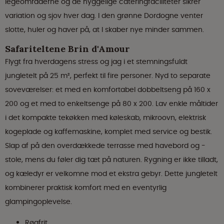
legeområderne og de hyggelige cateringfaciliteter sikrer
variation og sjov hver dag. I den grønne Dordogne venter
slotte, huler og haver på, at I skaber nye minder sammen.
Safariteltene Brin d'Amour
Flygt fra hverdagens stress og jag i et stemningsfuldt
jungletelt på 25 m², perfekt til fire personer. Nyd to separate
soveværelser: et med en komfortabel dobbeltseng på 160 x
200 og et med to enkeltsenge på 80 x 200. Lav enkle måltider
i det kompakte tekøkken med køleskab, mikroovn, elektrisk
kogeplade og kaffemaskine, komplet med service og bestik.
Slap af på den overdækkede terrasse med havebord og -
stole, mens du føler dig tæt på naturen. Rygning er ikke tilladt,
og kæledyr er velkomne mod et ekstra gebyr. Dette jungletelt
kombinerer praktisk komfort med en eventyrlig
glampingoplevelse.
Røgfrit