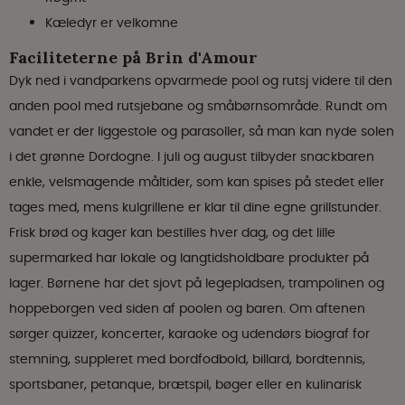
Kæledyr er velkomne
Faciliteterne på Brin d'Amour
Dyk ned i vandparkens opvarmede pool og rutsj videre til den
anden pool med rutsjebane og småbørnsområde. Rundt om
vandet er der liggestole og parasoller, så man kan nyde solen
i det grønne Dordogne. I juli og august tilbyder snackbaren
enkle, velsmagende måltider, som kan spises på stedet eller
tages med, mens kulgrillene er klar til dine egne grillstunder.
Frisk brød og kager kan bestilles hver dag, og det lille
supermarked har lokale og langtidsholdbare produkter på
lager. Børnene har det sjovt på legepladsen, trampolinen og
hoppeborgen ved siden af poolen og baren. Om aftenen
sørger quizzer, koncerter, karaoke og udendørs biograf for
stemning, suppleret med bordfodbold, billard, bordtennis,
sportsbaner, petanque, brætspil, bøger eller en kulinarisk