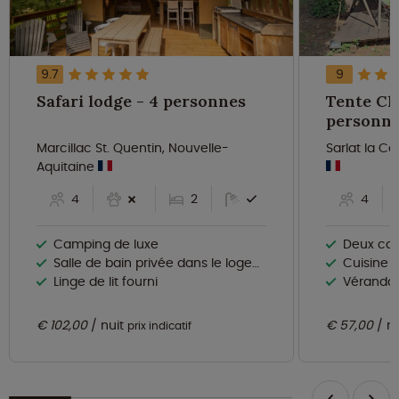
9.7
9
Safari lodge - 4 personnes
Tente Clas
personn
Marcillac St. Quentin, Nouvelle-
Sarlat la C
Aquitaine
4
2
4
Camping de luxe
Deux ca
Salle de bain privée dans le logement
Cuisine d
Linge de lit fourni
Véranda 
€ 102,00
nuit
€ 57,00
n
prix indicatif