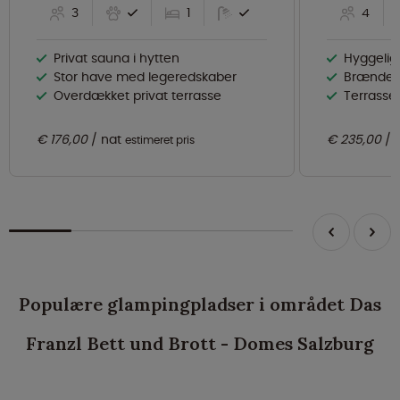
3
1
4
Privat sauna i hytten
Hyggelig
Stor have med legeredskaber
Brændeo
Overdækket privat terrasse
Terrasse 
€ 176,00
nat
€ 235,00
estimeret pris
Populære glampingpladser i området Das
Franzl Bett und Brott - Domes Salzburg