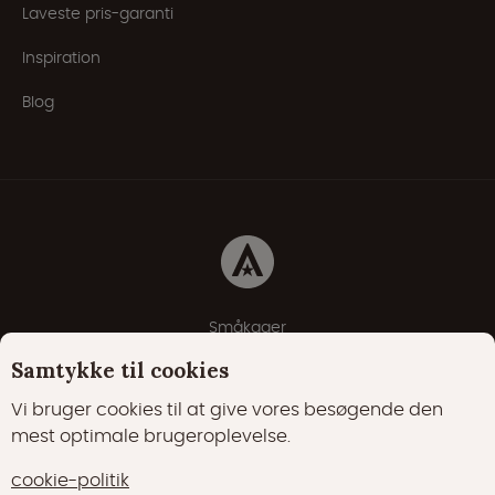
Laveste pris-garanti
Inspiration
Blog
Småkager
Erklæring om beskyttelse af personlige oplysninger
Samtykke til cookies
Cookie-politik
Vi bruger cookies til at give vores besøgende den
mest optimale brugeroplevelse.
22000 Synes godt om
17400 følgere
cookie-politik