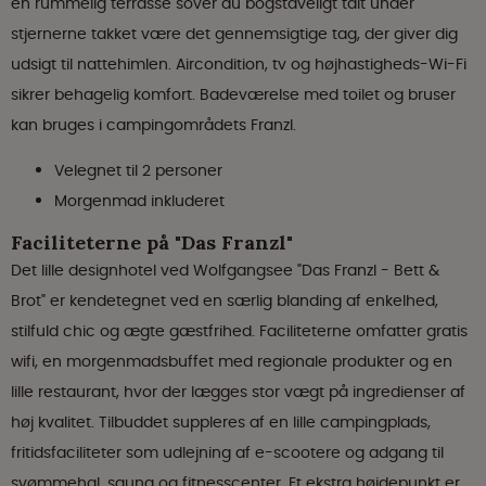
en rummelig terrasse sover du bogstaveligt talt under
stjernerne takket være det gennemsigtige tag, der giver dig
udsigt til nattehimlen. Aircondition, tv og højhastigheds-Wi-Fi
sikrer behagelig komfort. Badeværelse med toilet og bruser
kan bruges i campingområdets Franzl.
Velegnet til 2 personer
Morgenmad inkluderet
Faciliteterne på "Das Franzl"
Det lille designhotel ved Wolfgangsee "Das Franzl - Bett &
Brot" er kendetegnet ved en særlig blanding af enkelhed,
stilfuld chic og ægte gæstfrihed. Faciliteterne omfatter gratis
wifi, en morgenmadsbuffet med regionale produkter og en
lille restaurant, hvor der lægges stor vægt på ingredienser af
høj kvalitet. Tilbuddet suppleres af en lille campingplads,
fritidsfaciliteter som udlejning af e-scootere og adgang til
svømmehal, sauna og fitnesscenter. Et ekstra højdepunkt er