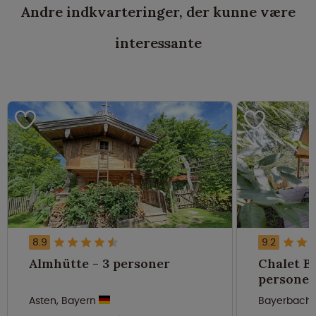
Andre indkvarteringer, der kunne være
interessante
8.9
9.2
Almhütte - 3 personer
Chalet Bu
personer
Asten, Bayern
Bayerbach 