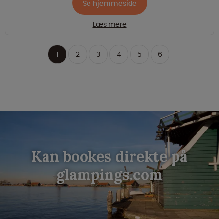
Se hjemmeside
Læs mere
1
2
3
4
5
6
Kan bookes direkte på
glampings.com