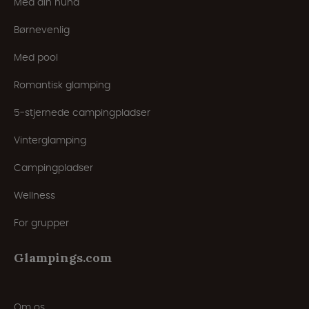
Med din hund
Børnevenlig
Med pool
Romantisk glamping
5-stjernede campingpladser
Vinterglamping
Campingpladser
Wellness
For grupper
Glampings.com
Om os