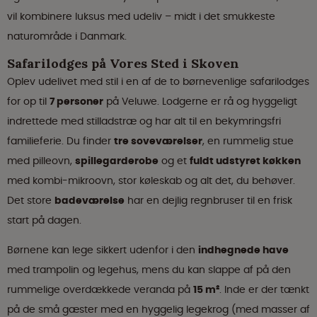
vil kombinere luksus med udeliv – midt i det smukkeste
naturområde i Danmark.
Safarilodges på Vores Sted i Skoven
Oplev udelivet med stil i en af de to børnevenlige safarilodges
for op til
7 personer
på Veluwe. Lodgerne er rå og hyggeligt
indrettede med stilladstræ og har alt til en bekymringsfri
familieferie. Du finder
tre soveværelser
, en rummelig stue
med pilleovn,
spillegarderobe
og et
fuldt udstyret køkken
med kombi-mikroovn, stor køleskab og alt det, du behøver.
Det store
badeværelse
har en dejlig regnbruser til en frisk
start på dagen.
Børnene kan lege sikkert udenfor i den
indhegnede have
med trampolin og legehus, mens du kan slappe af på den
rummelige overdækkede veranda på
15 m²
. Inde er der tænkt
på de små gæster med en hyggelig legekrog (med masser af