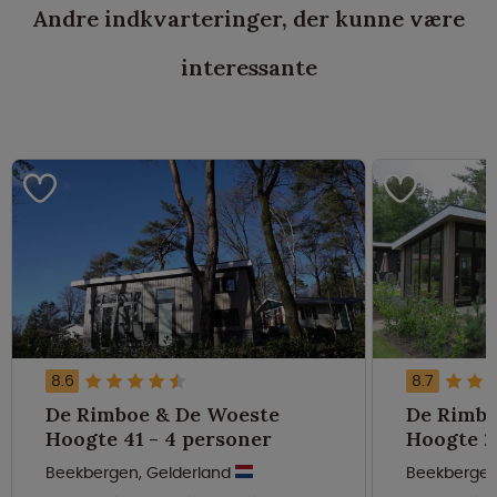
Andre indkvarteringer, der kunne være
interessante
8.6
8.7
De Rimboe & De Woeste
De Rimbo
Hoogte 41 - 4 personer
Beekbergen, Gelderland
Beekbergen