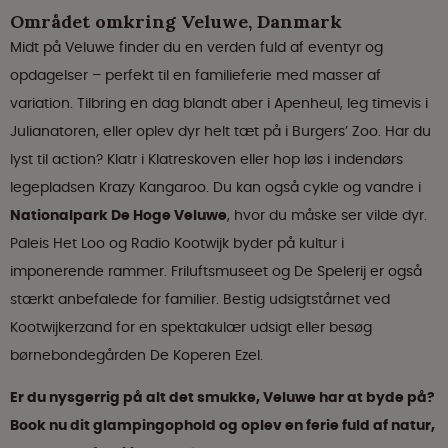
Området omkring Veluwe, Danmark
Midt på Veluwe finder du en verden fuld af eventyr og
opdagelser – perfekt til en familieferie med masser af
variation. Tilbring en dag blandt aber i Apenheul, leg timevis i
Julianatoren, eller oplev dyr helt tæt på i Burgers’ Zoo. Har du
lyst til action? Klatr i Klatreskoven eller hop løs i indendørs
legepladsen Krazy Kangaroo. Du kan også cykle og vandre i
Nationalpark De Hoge Veluwe
, hvor du måske ser vilde dyr.
Paleis Het Loo og Radio Kootwijk byder på kultur i
imponerende rammer. Friluftsmuseet og De Spelerij er også
stærkt anbefalede for familier. Bestig udsigtstårnet ved
Kootwijkerzand for en spektakulær udsigt eller besøg
børnebondegården De Koperen Ezel.
Er du nysgerrig på alt det smukke, Veluwe har at byde på?
Book nu dit glampingophold og oplev en ferie fuld af natur,