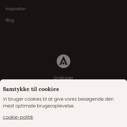
Inspiration
Blog
Småkager
Erklæring om beskyttelse af personlige oplysninger
Samtykke til cookies
Cookie-politik
Vi bruger cookies til at give vores besøgende den
mest optimale brugeroplevelse.
22000 Synes godt om
17400 følgere
cookie-politik
15700 følgere