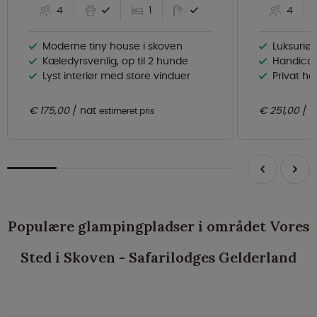
4
1
4
Moderne tiny house i skoven
Luksuriø
Kæledyrsvenlig, op til 2 hunde
Handicap
Lyst interiør med store vinduer
Privat h
€ 175,00
nat
€ 251,00
n
estimeret pris
Populære glampingpladser i området Vores
Sted i Skoven - Safarilodges Gelderland