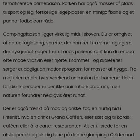
tematiserede børnebassin. Parken har også masser af plads
til sport og leg, forskellige legepladser, en minigolfbane og et
panna-fodboldområde.
Campingpladsen ligger virkelig midt i skoven. Du er omgivet
af natur: fuglesang, spætte, der hamrer i træerne, og egern,
der nysgerrigt kigger frem. Langs parkens kant kan du endda
ofte møde vildsvin eller hjorte. I sommer- og skoleferier
sørger et dagligt animationsprogram for masser af hygge. Fra
majferien er der hver weekend animation for børnene. Uden
for disse perioder er der ikke animationsprogram, men
naturen forundrer heldigvis året rundt.
Der er også tænkt på mad og drikke: tag en hurtig bid i
Friteriet, nyd en drink i Grand Caféen, eller sæt dig til bords i
caféen eller à la carte-restauranten. Alt er til stede for en
afslappende og alsidig ferie på denne glamping i Gelderland.