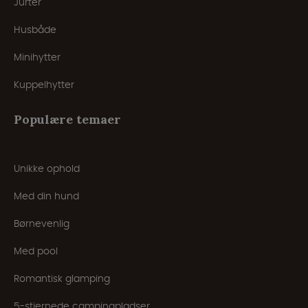
Jurter
Husbåde
Minihytter
Kuppelhytter
Populære temaer
Unikke ophold
Med din hund
Børnevenlig
Med pool
Romantisk glamping
5-stjernede campingpladser