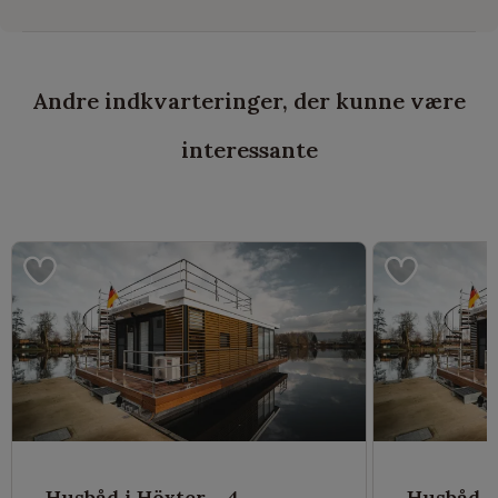
Andre indkvarteringer, der kunne være
interessante
Husbåd i Höxter - 4
Husbåd i 