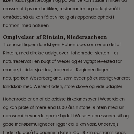
ikke tilladt. I gæstebogen og på wifi-velkomstsiden finder du
masser af tips om butikker, restauranter og udflugtsmål i
området, så du kan få et virkelig afslappende ophold i
harmoni med naturen.
Omgivelser af Rinteln, Niedersachsen
Træhuset ligger i landsbyen Hohenrode, som er en del af
Rinteln, med direkte udsigt over Hohenrode-sletten - et
naturreservat i en bugt af Weser og et vigtigt levested for
mange, til tider sjældne, fuglearter. Regionen ligger i
naturparken Weserbergland, som byder på et særligt varieret
landskab med Weser-floden, store skove og vide udsigter.
Hohenrode er en af de ældste kirkelandsbyer i Weserdalen
og kan prale af mere end 1.000 års historie. Rinteln med sin
nænsomt bevarede gamle bydel i Weser-renæssancestil og
gode indkøbsmuligheder ligger ca. 8 km væk. Undervejs
finder du også to bagerier i Exten. Ca. 19 km opstrøms langs