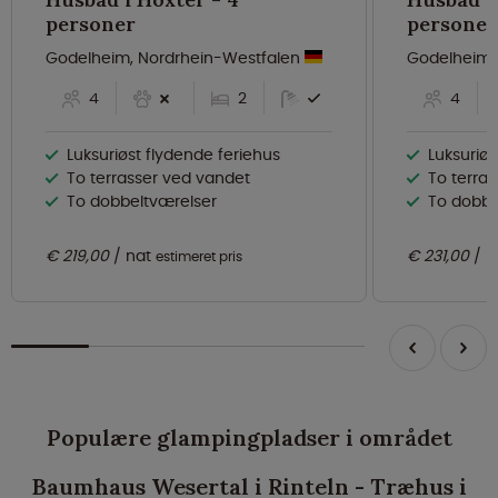
personer
personer
Godelheim, Nordrhein-Westfalen
Godelheim,
4
2
4
Luksuriøst flydende feriehus
Luksuriøs
To terrasser ved vandet
To terra
To dobbeltværelser
To dobbe
€ 219,00
nat
€ 231,00
n
estimeret pris
Populære glampingpladser i området
Baumhaus Wesertal i Rinteln - Træhus i