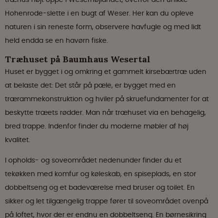
Hohenrode-slette i en bugt af Weser. Her kan du opleve
naturen i sin reneste form, observere havfugle og med lidt
held endda se en havørn fiske.
Træhuset på Baumhaus Wesertal
Huset er bygget i og omkring et gammelt kirsebærtræ uden
at belaste det: Det står på pæle, er bygget med en
trærammekonstruktion og hviler på skruefundamenter for at
beskytte træets rødder. Man når træhuset via en behagelig,
bred trappe. Indenfor finder du moderne møbler af høj
kvalitet.
I opholds- og soveområdet nedenunder finder du et
tekøkken med komfur og køleskab, en spiseplads, en stor
dobbeltseng og et badeværelse med bruser og toilet. En
sikker og let tilgængelig trappe fører til soveområdet ovenpå
på loftet, hvor der er endnu en dobbeltseng. En børnesikring