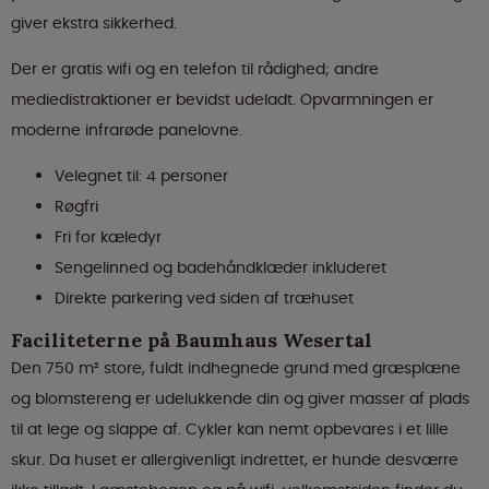
giver ekstra sikkerhed.
Der er gratis wifi og en telefon til rådighed; andre
mediedistraktioner er bevidst udeladt. Opvarmningen er
moderne infrarøde panelovne.
Velegnet til: 4 personer
Røgfri
Fri for kæledyr
Sengelinned og badehåndklæder inkluderet
Direkte parkering ved siden af træhuset
Faciliteterne på Baumhaus Wesertal
Den 750 m² store, fuldt indhegnede grund med græsplæne
og blomstereng er udelukkende din og giver masser af plads
til at lege og slappe af. Cykler kan nemt opbevares i et lille
skur. Da huset er allergivenligt indrettet, er hunde desværre