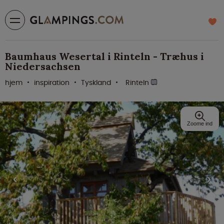
Baumhaus Wesertal i Rinteln - Træhus i
Niedersachsen
hjem
inspiration
Tyskland
Rinteln
Zoome ind