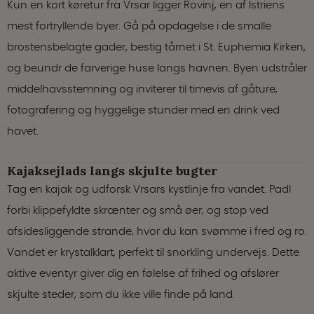
Kun en kort køretur fra Vrsar ligger Rovinj, en af Istriens
mest fortryllende byer. Gå på opdagelse i de smalle
brostensbelagte gader, bestig tårnet i St. Euphemia Kirken,
og beundr de farverige huse langs havnen. Byen udstråler
middelhavsstemning og inviterer til timevis af gåture,
fotografering og hyggelige stunder med en drink ved
havet.
Kajaksejlads langs skjulte bugter
Tag en kajak og udforsk Vrsars kystlinje fra vandet. Padl
forbi klippefyldte skrænter og små øer, og stop ved
afsidesliggende strande, hvor du kan svømme i fred og ro.
Vandet er krystalklart, perfekt til snorkling undervejs. Dette
aktive eventyr giver dig en følelse af frihed og afslører
skjulte steder, som du ikke ville finde på land.