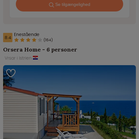
Se tilgængelighed
Enestående
8.4
(164)
Orsera Home - 6 personer
Vrsar i Istrien