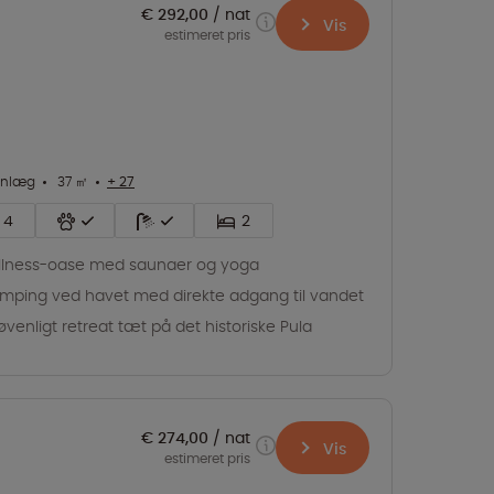
€ 292,00
nat
Vis
estimeret pris
anlæg
37 ㎡
+ 27
4
2
lness-oase med saunaer og yoga
mping ved havet med direkte adgang til vandet
jøvenligt retreat tæt på det historiske Pula
€ 274,00
nat
Vis
estimeret pris