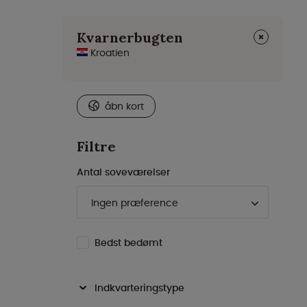
⨯
Kvarnerbugten
Kroatien
åbn kort
Filtre
Antal soveværelser
Bedst bedømt
Indkvarteringstype