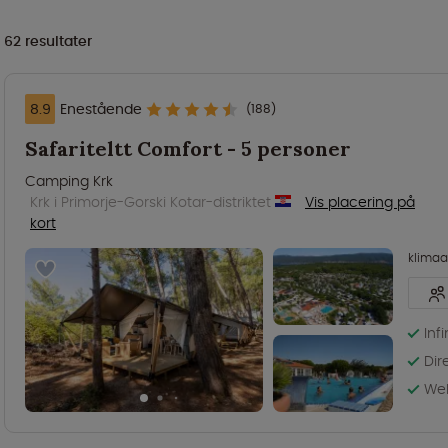
62
resultater
8.9
Enestående
(188)
Safariteltt Comfort - 5 personer
Camping Krk
Krk i Primorje-Gorski Kotar-distriktet
Vis placering på
kort
klima
Inf
Dir
We