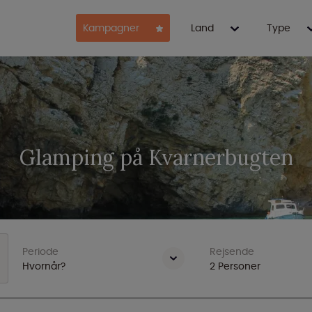
Kampagner
Land
Type
Glamping på Kvarnerbugten
Periode
Rejsende
Hvornår?
2
Personer