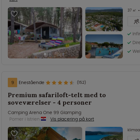
37 ㎡
Inf
Dir
We
9
Enestående
(152)
Premium safariloft-telt med to
soveværelser - 4 personer
Camping Arena One 99 Glamping
Pomer i Istrien
Vis placering på kort
klima