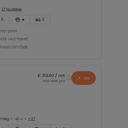
27 faciliteter
5
3
inity-pool
ekte ved havet
llness-område
€ 313,00
nat
Vis
estimeret pris
anlæg
42 ㎡
+ 27