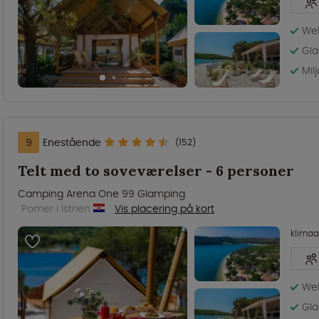
Wel
Gla
Mil
9
Enestående
(152)
Telt med to soveværelser - 6 personer
Camping Arena One 99 Glamping
Pomer i Istrien
Vis placering på kort
klima
Wel
Gla