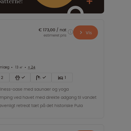
batterne!
€ 173,00
nat
Vis
estimeret pris
anlæg
13 ㎡
+ 24
2
1
lness-oase med saunaer og yoga
mping ved havet med direkte adgang til vandet
jøvenligt retreat tæt på det historiske Pula