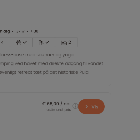
anlæg
37 ㎡
+ 30
4
2
lness-oase med saunaer og yoga
mping ved havet med direkte adgang til vandet
jøvenligt retreat tæt på det historiske Pula
€ 68,00
nat
Vis
estimeret pris