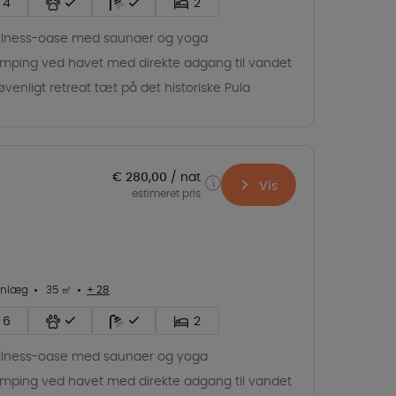
4
2
lness-oase med saunaer og yoga
mping ved havet med direkte adgang til vandet
jøvenligt retreat tæt på det historiske Pula
€ 280,00
nat
Vis
estimeret pris
anlæg
35 ㎡
+ 28
6
2
lness-oase med saunaer og yoga
mping ved havet med direkte adgang til vandet