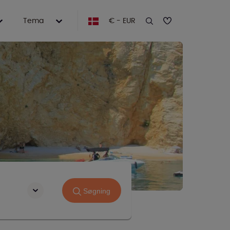
Tema
€ - EUR
Søgning