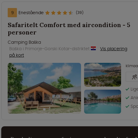
9
Enestående
(39)
Safaritelt Comfort med aircondition - 5
personer
Camping Baška
Baška i Primorje-Gorski Kotar-distriktet
Vis placering
på kort
klima
Lig
Ani
Spo