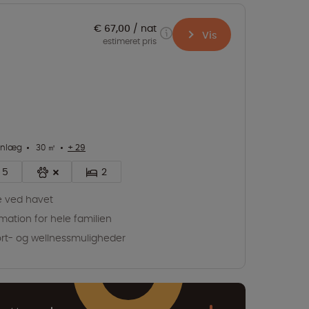
€ 67,00
nat
Vis
estimeret pris
anlæg
30 ㎡
+ 29
5
2
e ved havet
mation for hele familien
rt- og wellnessmuligheder