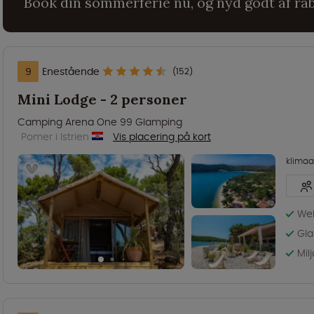
Book din sommerferie nu, og nyd godt af ra
9
Enestående
(152)
Mini Lodge - 2 personer
Camping Arena One 99 Glamping
Pomer i Istrien
Vis placering på kort
klima
Wel
Gla
Mil