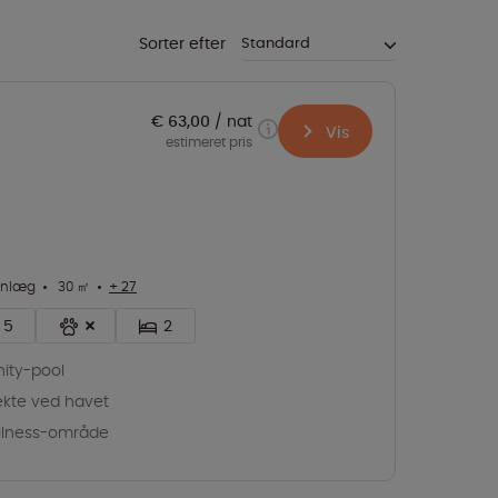
Sorter efter
€ 63,00
nat
Vis
estimeret pris
anlæg
30 ㎡
+ 27
5
2
inity-pool
ekte ved havet
llness-område