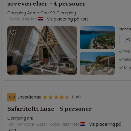
soveværelser - 4 personer
Camping Arena One 99 Glamping
Pomer i Istrien
Vis placering på kort
klima
Wel
Gla
Mil
8.9
Enestående
(188)
Safariteltt Luxe - 5 personer
Camping Krk
Krk i Primorje-Gorski Kotar-distriktet
Vis placering på
kort