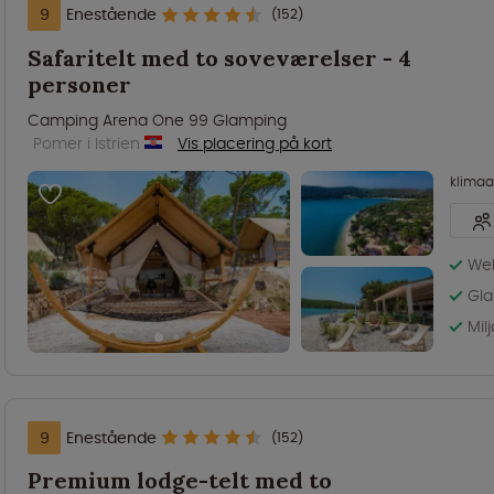
9
Enestående
(152)
Safaritelt med to soveværelser - 4
personer
Camping Arena One 99 Glamping
Pomer i Istrien
Vis placering på kort
klima
Wel
Gla
Mil
9
Enestående
(152)
Premium lodge-telt med to