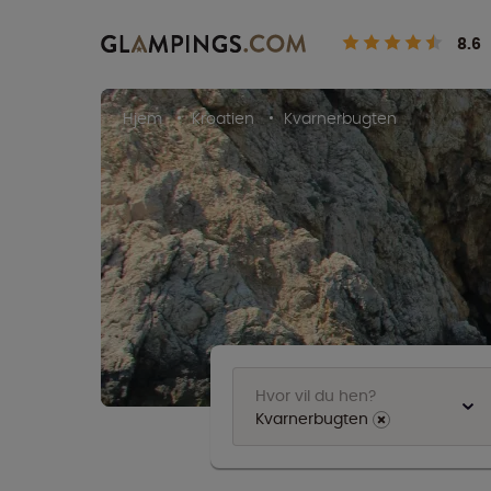
8.6
Hjem
Kroatien
Kvarnerbugten
Hvor vil du hen?
Kvarnerbugten
⨯