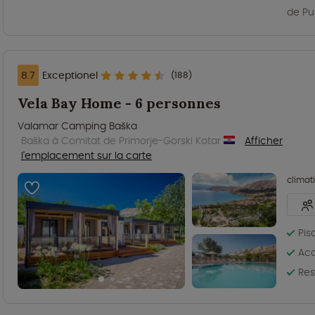
de Pu
8.7
Exceptionel
(188)
Vela Bay Home - 6 personnes
Valamar Camping Baška
Baška à Comitat de Primorje-Gorski Kotar
Afficher
l'emplacement sur la carte
climat
Pis
Acc
Res