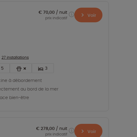
€ 70,00
nuit
Voir
prix indicatif
27 installations
5
3
cine à débordement
ectement au bord de la mer
ace bien-être
€ 278,00
nuit
Voir
prix indicatif