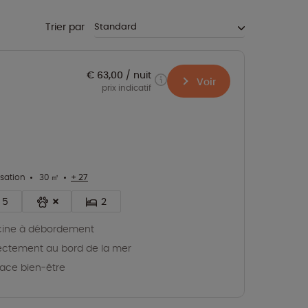
Trier par
€ 63,00
nuit
Voir
prix indicatif
isation
30 ㎡
+ 27
5
2
cine à débordement
ectement au bord de la mer
ace bien-être