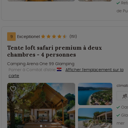
Ret
de Pu
9
Exceptionel
(151)
Tente loft safari premium à deux
chambres - 4 personnes
Camping Arena One 99 Glamping
Pomer à Comitat d'Istrie
Afficher l'emplacement sur la
carte
climat
Oas
Gla
mer