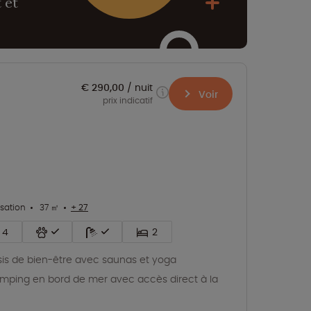
 et
€ 290,00
nuit
Voir
prix indicatif
isation
37 ㎡
+ 27
4
2
is de bien-être avec saunas et yoga
mping en bord de mer avec accès direct à la