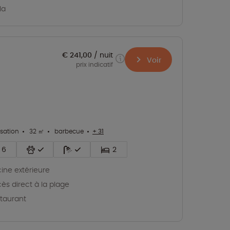
la
€ 241,00
nuit
Voir
prix indicatif
isation
32 ㎡
barbecue
+ 31
6
2
cine extérieure
ès direct à la plage
taurant