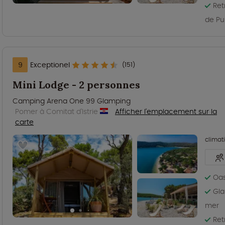
Ret
de Pu
9
Exceptionel
(151)
Mini Lodge - 2 personnes
Camping Arena One 99 Glamping
Pomer à Comitat d'Istrie
Afficher l'emplacement sur la
carte
climat
Oas
Gla
mer
Ret