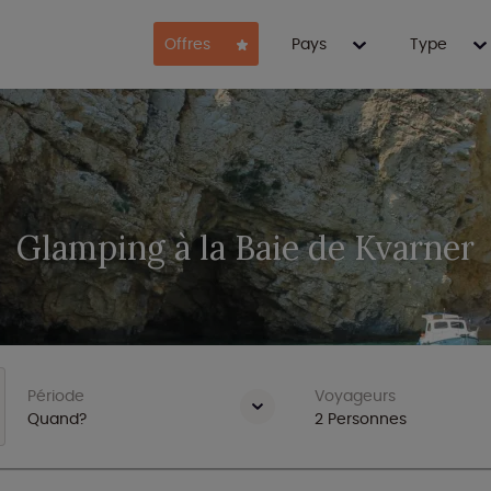
Offres
Pays
Type
Glamping à la Baie de Kvarner
Période
Voyageurs
Quand?
2
Personnes