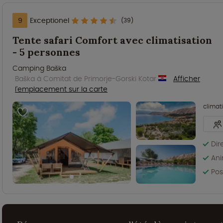
9
Exceptionel
(39)
Tente safari Comfort avec climatisation
- 5 personnes
Camping Baška
Baška à Comitat de Primorje-Gorski Kotar
Afficher
l'emplacement sur la carte
climat
Dir
Ani
Pos