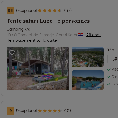
8.9
Exceptionel
(187)
Tente safari Luxe - 5 personnes
Camping Krk
Krk à Comitat de Primorje-Gorski Kotar
Afficher
l'emplacement sur la carte
37 ㎡
Pis
Dir
Esp
9
Exceptionel
(151)