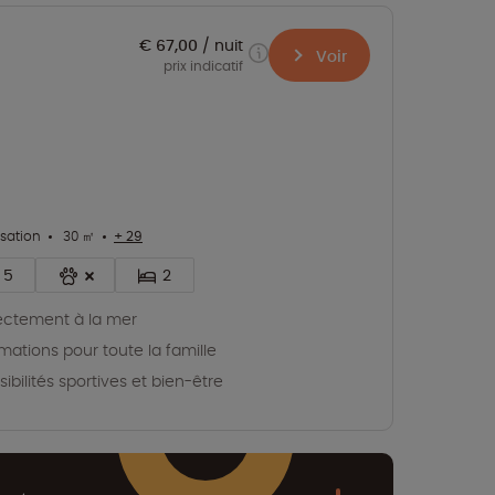
€ 67,00
nuit
Voir
prix indicatif
isation
30 ㎡
+ 29
5
2
ectement à la mer
mations pour toute la famille
sibilités sportives et bien-être