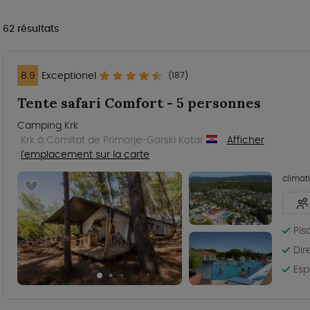
62
résultats
8.9
Exceptionel
(187)
Tente safari Comfort - 5 personnes
Camping Krk
Krk à Comitat de Primorje-Gorski Kotar
Afficher
l'emplacement sur la carte
climat
Pis
Dir
Esp