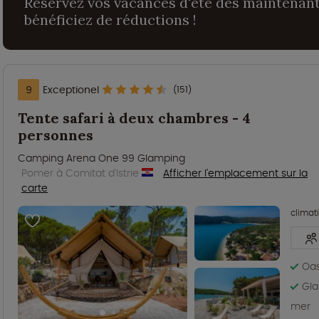
Réservez vos vacances d'été dès maintenant
bénéficiez de réductions !
9
Exceptionel
(151)
Tente safari à deux chambres - 4
personnes
Camping Arena One 99 Glamping
Pomer à Comitat d'Istrie
Afficher l'emplacement sur la
carte
climat
Oas
Gla
mer