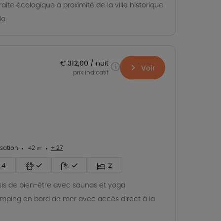
raite écologique à proximité de la ville historique
la
€ 312,00
nuit
Voir
prix indicatif
isation
42 ㎡
+ 27
4
2
is de bien-être avec saunas et yoga
mping en bord de mer avec accès direct à la