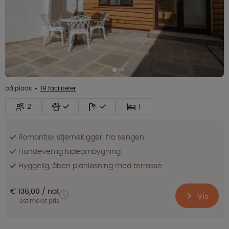
bålplads
19 faciliteter
2
1
Romantisk stjernekiggeri fra sengen
Hundevenlig ladeombygning
Hyggelig, åben planløsning med terrasse
€ 136,00
nat
Vis
estimeret pris