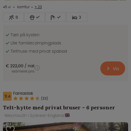
45 ㎡
komfur
+ 23
6
3
Tæt på kysten
Lille familiecampingplads
Telthuse med privat spabad
€ 222,00
nat
Vis
estimeret pris
Fantastisk
9.4
(33)
Telt-hytte med privat bruser - 6 personer
Weymouth i Sydvest-England