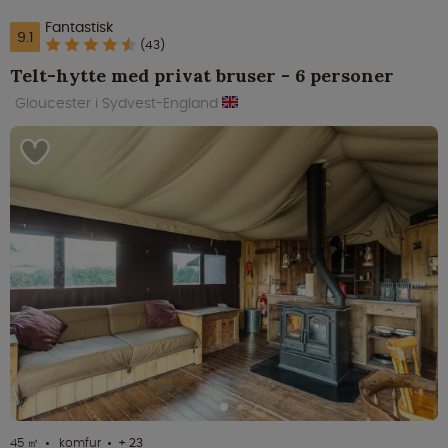
Fantastisk
9.1
(43)
Telt-hytte med privat bruser - 6 personer
Gloucester i Sydvest-England
45 ㎡
komfur
+ 23