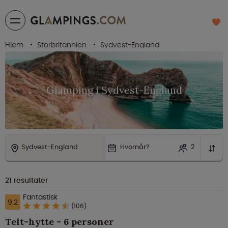
Hjem
Storbritannien
Sydvest-England
Glamping i Sydvest-England
Sydvest-England
Hvornår?
2
21
resultater
Fantastisk
9.2
(106)
Telt-hytte - 6 personer