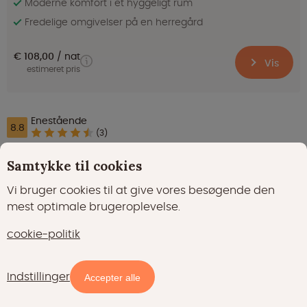
Moderne komfort i et hyggeligt rum
Fredelige omgivelser på en herregård
€ 108,00
nat
Vis
estimeret pris
Enestående
8.8
(3)
Oak Tree Lodge - 4 personer
Samtykke til cookies
Exeter i Sydvest-England
Vi bruger cookies til at give vores besøgende den
mest optimale brugeroplevelse.
cookie-politik
Indstillinger
Kort
Filtre
Accepter alle