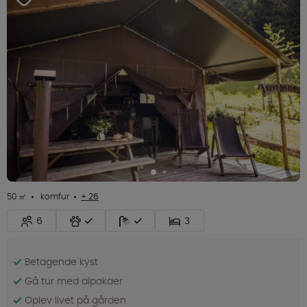
50 ㎡
komfur
+ 26
6
3
Betagende kyst
Gå tur med alpakaer
Oplev livet på gården