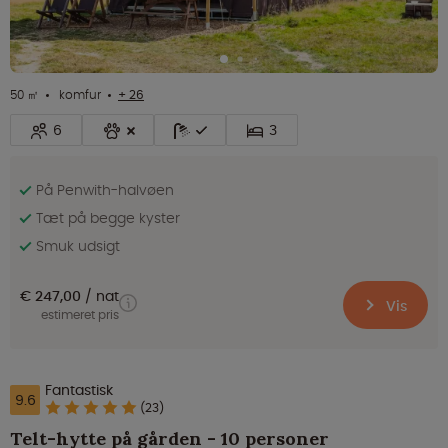
50 ㎡
komfur
+ 26
6
3
På Penwith-halvøen
Tæt på begge kyster
Smuk udsigt
€ 247,00
nat
Vis
estimeret pris
Fantastisk
9.6
(23)
Telt-hytte på gården - 10 personer