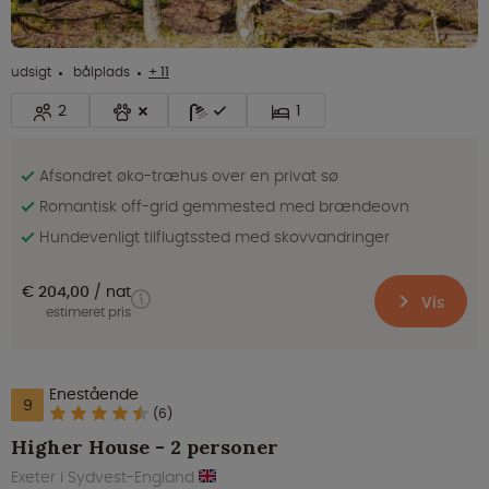
udsigt
bålplads
+ 11
2
1
Afsondret øko-træhus over en privat sø
Romantisk off-grid gemmested med brændeovn
Hundevenligt tilflugtssted med skovvandringer
€ 204,00
nat
Vis
estimeret pris
Enestående
9
(6)
Higher House - 2 personer
Exeter i Sydvest-England