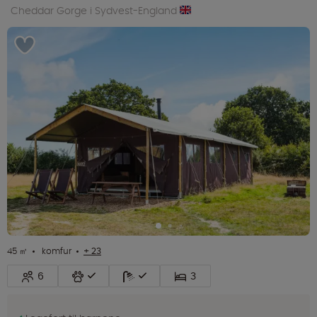
Cheddar Gorge i Sydvest-England
45 ㎡
komfur
+ 23
6
3