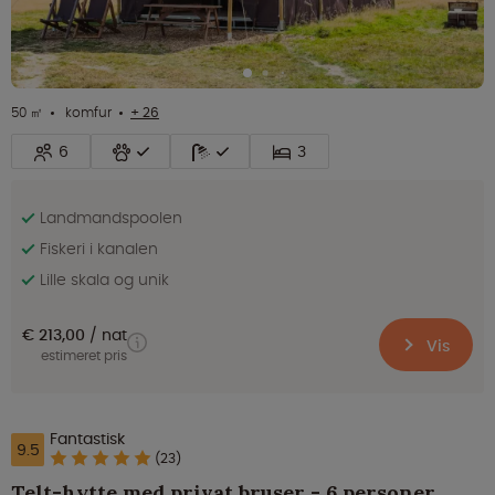
50 ㎡
komfur
+ 26
6
3
Landmandspoolen
Fiskeri i kanalen
Lille skala og unik
€ 213,00
nat
Vis
estimeret pris
Fantastisk
9.5
(23)
Telt-hytte med privat bruser - 6 personer