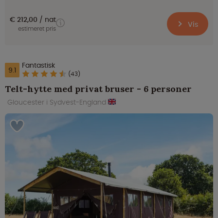
€ 212,00
nat
Vis
estimeret pris
Fantastisk
9.1
(43)
Telt-hytte med privat bruser - 6 personer
Gloucester i Sydvest-England