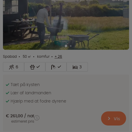
Spabad
50 ㎡
komfur
+ 26
6
3
Tæt på kysten
Lær af landmanden
Hjælp med at fodre dyrene
€ 261,00
nat
Vis
estimeret pris