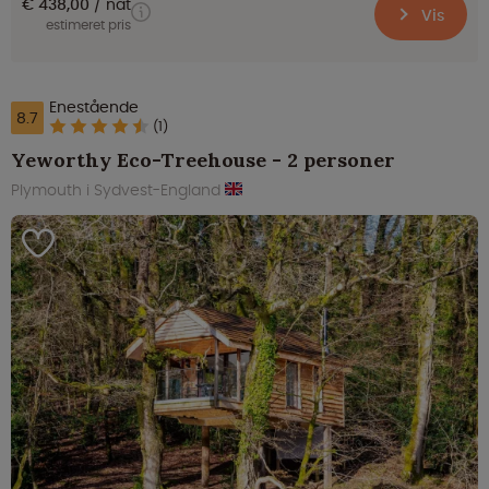
€ 438,00
nat
Vis
estimeret pris
Enestående
8.7
(1)
Yeworthy Eco-Treehouse - 2 personer
Plymouth i Sydvest-England