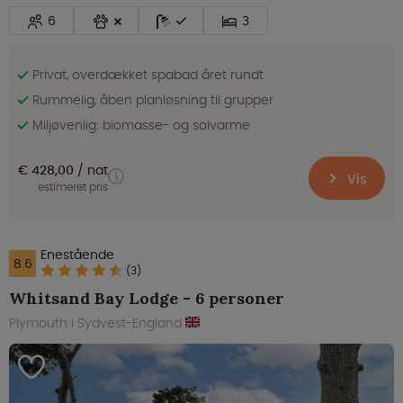
6
3
Privat, overdækket spabad året rundt
Rummelig, åben planløsning til grupper
Miljøvenlig: biomasse- og solvarme
€ 428,00
nat
Vis
estimeret pris
Enestående
8.6
(3)
Whitsand Bay Lodge - 6 personer
Plymouth i Sydvest-England