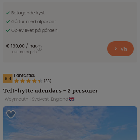
Betagende kyst
Gå tur med alpakaer
Oplev livet på gården
€ 190,00
nat
Vis
estimeret pris
Fantastisk
9.4
(33)
Telt-hytte udendørs - 2 personer
Weymouth i Sydvest-England