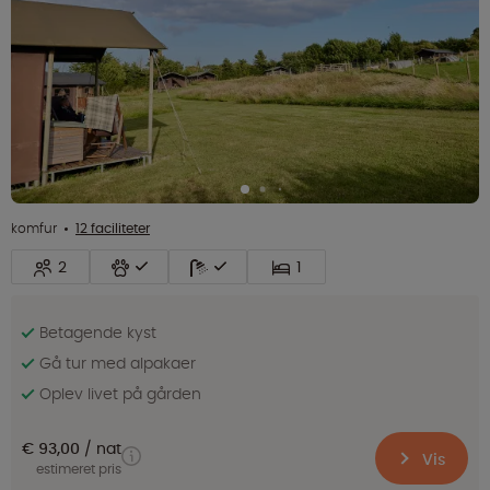
komfur
12 faciliteter
2
1
Betagende kyst
Gå tur med alpakaer
Oplev livet på gården
€ 93,00
nat
Vis
estimeret pris