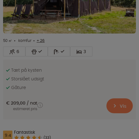
50 ㎡
komfur
+ 26
6
3
Tæt på kysten
Storslået udsigt
Gåture
€ 209,00
nat
Vis
estimeret pris
Fantastisk
9.4
(33)