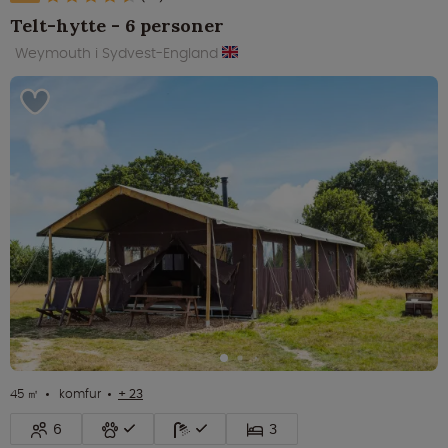
Telt-hytte - 6 personer
Weymouth i Sydvest-England
45 ㎡
komfur
+ 23
6
3