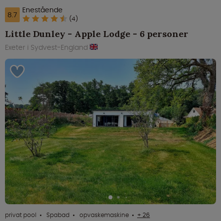
Enestående
8.7
(4)
Little Dunley - Apple Lodge - 6 personer
Exeter i Sydvest-England
privat pool
Spabad
opvaskemaskine
+ 26