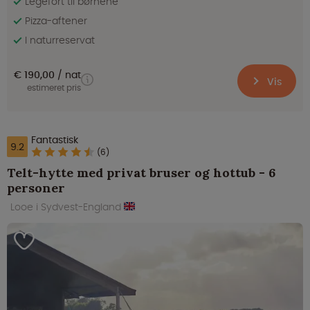
Legefort til børnene
Pizza-aftener
I naturreservat
€ 190,00
nat
Vis
estimeret pris
Fantastisk
9.2
(6)
Telt-hytte med privat bruser og hottub - 6
personer
Looe i Sydvest-England