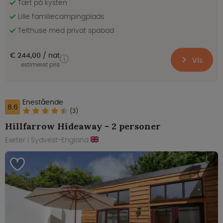
Tæt på kysten
Lille familiecampingplads
Telthuse med privat spabad
€ 244,00
nat
Vis
estimeret pris
Enestående
8.6
(3)
Hillfarrow Hideaway - 2 personer
Exeter i Sydvest-England