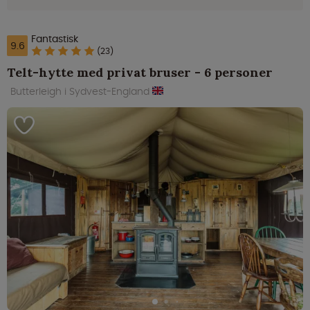
Fantastisk
9.6
(23)
Telt-hytte med privat bruser - 6 personer
Butterleigh i Sydvest-England