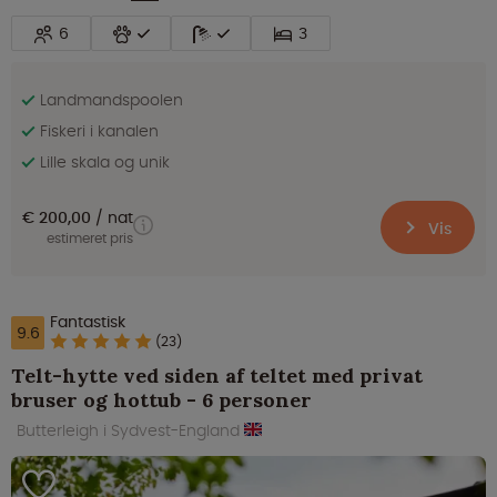
6
3
Landmandspoolen
Fiskeri i kanalen
Lille skala og unik
€ 200,00
nat
Vis
estimeret pris
Fantastisk
9.6
(23)
Telt-hytte ved siden af teltet med privat
bruser og hottub - 6 personer
Butterleigh i Sydvest-England