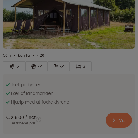
50 ㎡
komfur
+ 26
6
3
Tæt på kysten
Lær af landmanden
Hjælp med at fodre dyrene
€ 216,00
nat
Vis
estimeret pris