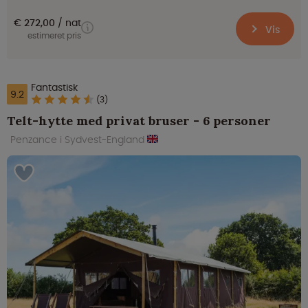
€ 272,00
nat
Vis
estimeret pris
Fantastisk
9.2
(3)
Telt-hytte med privat bruser - 6 personer
Penzance i Sydvest-England