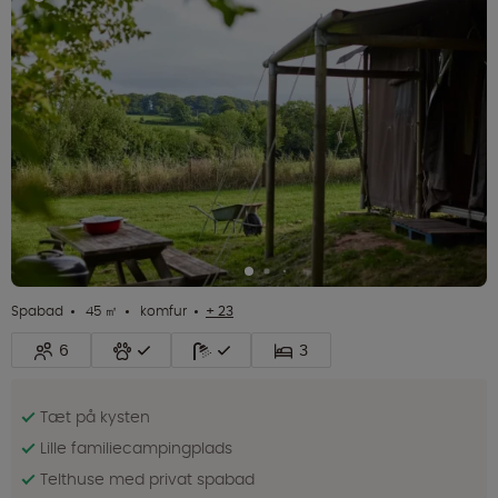
Spabad
45 ㎡
komfur
+ 23
6
3
Tæt på kysten
Lille familiecampingplads
Telthuse med privat spabad