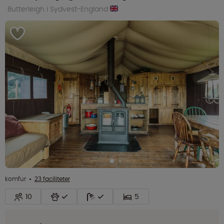
Butterleigh i Sydvest-England
komfur
23 faciliteter
10
5