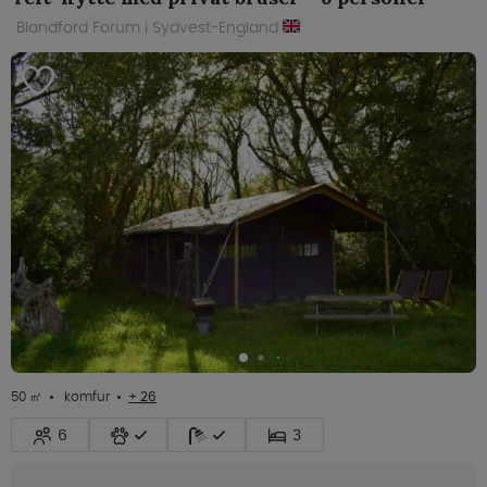
Blandford Forum i Sydvest-England
50 ㎡
komfur
+ 26
6
3