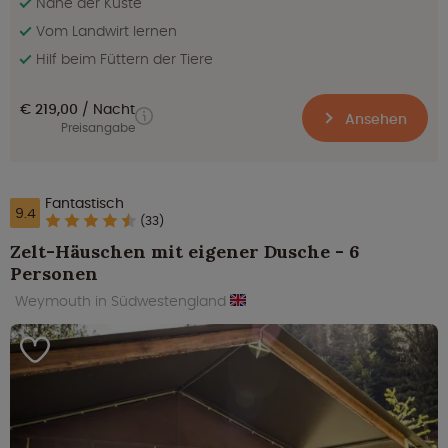
Nahe der Küste
Vom Landwirt lernen
Hilf beim Füttern der Tiere
€ 219,00
Nacht
Ansehen
Preisangabe
Fantastisch
9.4
(33)
Zelt-Häuschen mit eigener Dusche - 6
Personen
Weymouth in Südwestengland