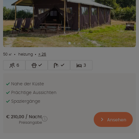
50 ㎡
heizung
+ 26
6
3
Nahe der Küste
Prächtige Aussichten
Spaziergänge
€ 210,00
Nacht
Ansehen
Preisangabe