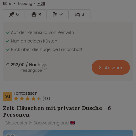
50 ㎡
heizung
+ 26
6
3
Auf der Peninsula von Penwith
Nah an beiden Küsten
Blick über die hügelige Landschaft.
€ 252,00
Nacht
Ansehen
Preisangabe
Fantastisch
9.1
(43)
Zelt-Häuschen mit privater Dusche - 6
Personen
Gloucester in Südwestengland