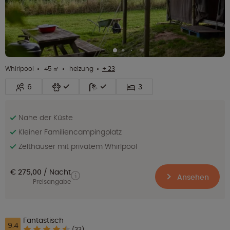
Whirlpool
45 ㎡
heizung
+ 23
6
3
Nahe der Küste
Kleiner Familiencampingplatz
Zelthäuser mit privatem Whirlpool
€ 275,00
Nacht
Ansehen
Preisangabe
Fantastisch
9.4
(33)