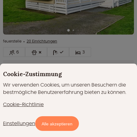
feuerstelle
20 Einrichtungen
6
3
Lebhafter Ferienpark mit Pool
Cookie-Zustimmung
Geräumiges Chalet für bis zu 6 Personen
Wir verwenden Cookies, um unseren Besuchern die
Veranda für entspanntes Leben im Freien
bestmögliche Benutzererfahrung bieten zu können.
€ 155,00
Nacht
Cookie-Richtlinie
Ansehen
Preisangabe
Einstellungen
Karte
Filter
Alle akzeptieren
Hervorragend
8.8
(3)