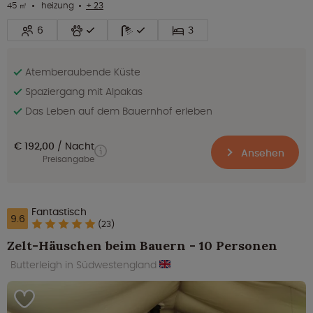
45 ㎡
heizung
+ 23
6
3
Atemberaubende Küste
Spaziergang mit Alpakas
Das Leben auf dem Bauernhof erleben
€ 192,00
Nacht
Ansehen
Preisangabe
Fantastisch
9.6
(23)
Zelt-Häuschen beim Bauern - 10 Personen
Butterleigh in Südwestengland