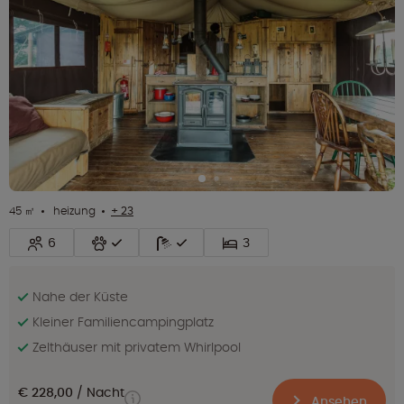
45 ㎡
heizung
+ 23
6
3
Nahe der Küste
Kleiner Familiencampingplatz
Zelthäuser mit privatem Whirlpool
€ 228,00
Nacht
Ansehen