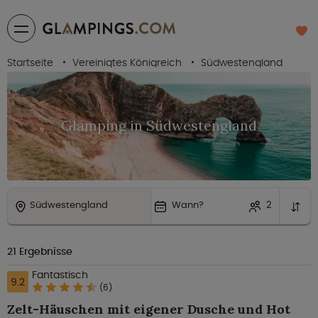
Startseite
Vereinigtes Königreich
Südwestengland
Glamping in Südwestengland
Südwestengland
Wann?
2
21
Ergebnisse
Fantastisch
9.2
(6)
Zelt-Häuschen mit eigener Dusche und Hot