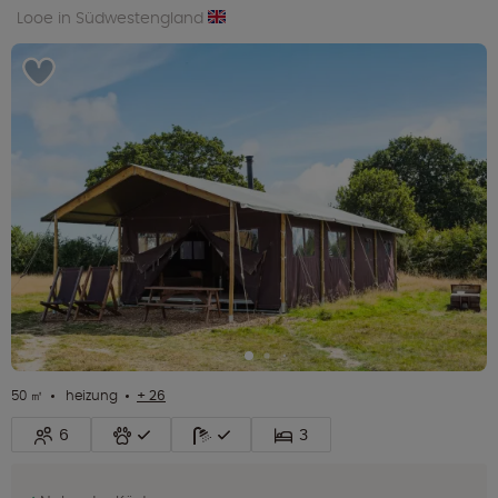
Looe in Südwestengland
50 ㎡
heizung
+ 26
6
3