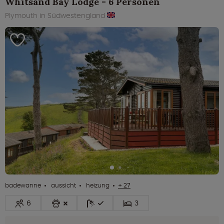
Whitsand Bay Lodge - 6 Personen
Plymouth in Südwestengland
badewanne
aussicht
heizung
+ 27
6
3