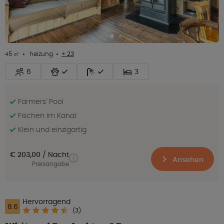
45 ㎡
heizung
+ 23
6
3
Farmers' Pool
Fischen im Kanal
Klein und einzigartig
€ 203,00
Nacht
Ansehen
Preisangabe
Hervorragend
8.6
(3)