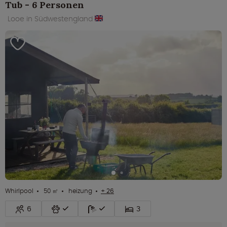
Tub - 6 Personen
Looe in Südwestengland
Whirlpool
50 ㎡
heizung
+ 26
6
3