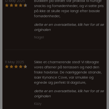
12 May 2025
Butikken på stedet var praktisk til hurtige
snacks og fornødenheder, og vi satte pris
på ikke at skulle rejse langt efter basale
fornødenheder,
dette er en oversættelse, klik her for at se
originalen
Nagel
11 May 2025
Sikke et charmerende sted! Vi tilbragte
vores aftener på terrassen og nød den
friske havbrise. De nærliggende strande,
især Kynance Cove, var smukke og
egnede sig perfekt til dagsture,
dette er en oversættelse, klik her for at se
originalen
Kizzy