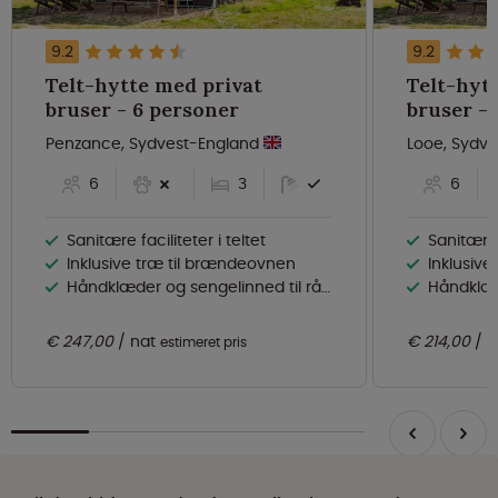
9.2
9.2
Telt-hytte med privat
Telt-hyt
bruser - 6 personer
Penzance, Sydvest-England
Looe, Sydv
6
3
6
Sanitære faciliteter i teltet
Sanitære f
Inklusive træ til brændeovnen
Inklusiv
Håndklæder og sengelinned til rådighed
Håndklæder
€ 247,00
nat
€ 214,00
n
estimeret pris