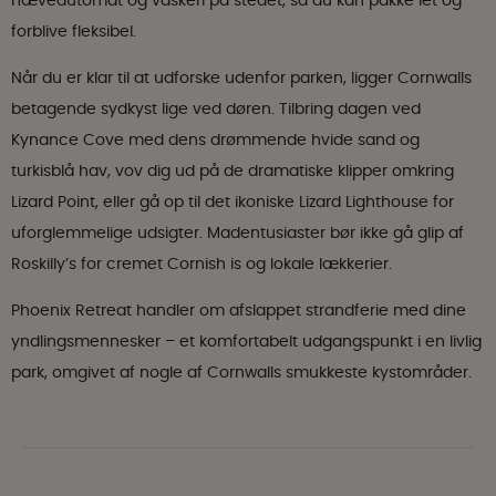
hæveautomat og vaskeri på stedet, så du kan pakke let og
forblive fleksibel.
Når du er klar til at udforske udenfor parken, ligger Cornwalls
betagende sydkyst lige ved døren. Tilbring dagen ved
Kynance Cove med dens drømmende hvide sand og
turkisblå hav, vov dig ud på de dramatiske klipper omkring
Lizard Point, eller gå op til det ikoniske Lizard Lighthouse for
uforglemmelige udsigter. Madentusiaster bør ikke gå glip af
Roskilly’s for cremet Cornish is og lokale lækkerier.
Phoenix Retreat handler om afslappet strandferie med dine
yndlingsmennesker – et komfortabelt udgangspunkt i en livlig
park, omgivet af nogle af Cornwalls smukkeste kystområder.