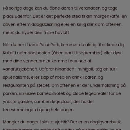
På solrige dage kan du åbne døren til verandaen og tage
plads udenfor. Det er det perfekte sted til din morgenkaffe, en
doven eftermiddagslæsning eller en kølig drink om aftenen,
mens du nyder den friske havluft.
Når du bor i Lizard Point Park, kommer du aldrig til at kede dig.
Køl af i udendørspoolen (åben april til september) eller dyst
med dine venner om at komme først ned af
vandrutsjebanen. Udfordr hinanden i minigolf, tag en tur i
spillehallerne, eller slap af med en drink i baren og
restauranten på stedet. Om aftenen er der underholdning på
parken, inklusive børnediskotek og bløde legearealer for de
yngste gæster, samt en legeplads, der holder
feriestemningen i gang hele dagen.
Mangler du noget i sidste øjeblik? Der er en dagligvarebutik,