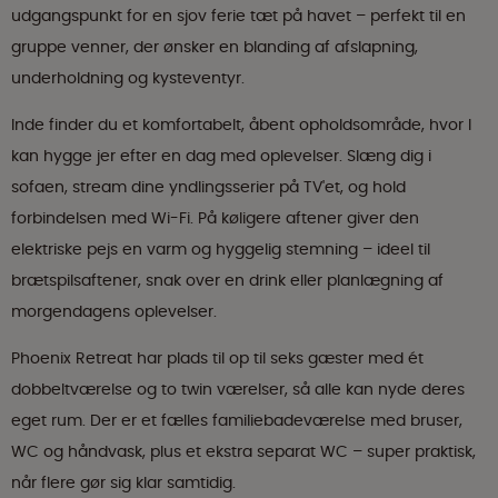
udgangspunkt for en sjov ferie tæt på havet – perfekt til en
gruppe venner, der ønsker en blanding af afslapning,
underholdning og kysteventyr.
Inde finder du et komfortabelt, åbent opholdsområde, hvor I
kan hygge jer efter en dag med oplevelser. Slæng dig i
sofaen, stream dine yndlingsserier på TV'et, og hold
forbindelsen med Wi-Fi. På køligere aftener giver den
elektriske pejs en varm og hyggelig stemning – ideel til
brætspilsaftener, snak over en drink eller planlægning af
morgendagens oplevelser.
Phoenix Retreat har plads til op til seks gæster med ét
dobbeltværelse og to twin værelser, så alle kan nyde deres
eget rum. Der er et fælles familiebadeværelse med bruser,
WC og håndvask, plus et ekstra separat WC – super praktisk,
når flere gør sig klar samtidig.