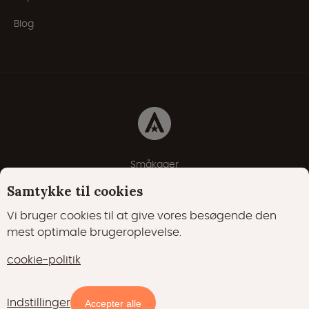
Blog
Småkager
Erklæring om beskyttelse af personlige oplysninger
Samtykke til cookies
Cookie-politik
Vi bruger cookies til at give vores besøgende den
mest optimale brugeroplevelse.
22000 Synes godt om
17400 følgere
cookie-politik
15700 følgere
Indstillinger
Tilgængelighed og priser
Accepter alle