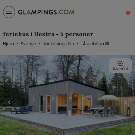
feriehus i Hestra - 5 personer
Hjem
Sverige
Jönköpings län
Åsenhöga
Zoome ind