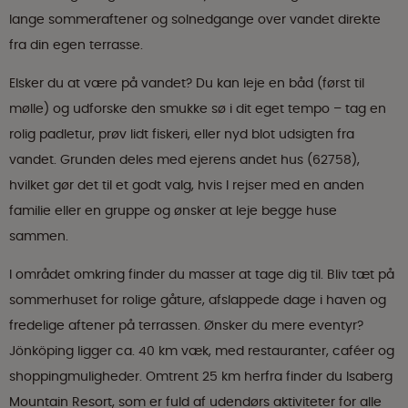
lange sommeraftener og solnedgange over vandet direkte
fra din egen terrasse.
Elsker du at være på vandet? Du kan leje en båd (først til
mølle) og udforske den smukke sø i dit eget tempo – tag en
rolig padletur, prøv lidt fiskeri, eller nyd blot udsigten fra
vandet. Grunden deles med ejerens andet hus (62758),
hvilket gør det til et godt valg, hvis I rejser med en anden
familie eller en gruppe og ønsker at leje begge huse
sammen.
I området omkring finder du masser at tage dig til. Bliv tæt på
sommerhuset for rolige gåture, afslappede dage i haven og
fredelige aftener på terrassen. Ønsker du mere eventyr?
Jönköping ligger ca. 40 km væk, med restauranter, caféer og
shoppingmuligheder. Omtrent 25 km herfra finder du Isaberg
Mountain Resort, som er fuld af udendørs aktiviteter for alle