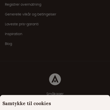
Registrer overnatning
Generelle vilkår og betingelser
Laveste pris-garanti
Inspiration
Blog
Småkager
Erklæring om beskyttelse af personlige oplysninger
Samtykke til cookies
Cookie-politik