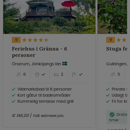
9
9
Feriehus i Gränna - 6
personer
Örserum, Jönköpings län
Gullringen,
6
2
5
Vildmarksbad til 8 personer
Private s
Kort gåtur til badeområder
Udsigt ti
Rummelig terrasse med grill
Fri for k
Gratis 
€ 146,00
nat
estimeret pris
timer