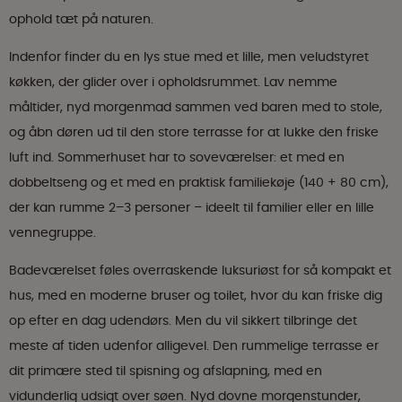
ophold tæt på naturen.
Indenfor finder du en lys stue med et lille, men veludstyret
køkken, der glider over i opholdsrummet. Lav nemme
måltider, nyd morgenmad sammen ved baren med to stole,
og åbn døren ud til den store terrasse for at lukke den friske
luft ind. Sommerhuset har to soveværelser: et med en
dobbeltseng og et med en praktisk familiekøje (140 + 80 cm),
der kan rumme 2–3 personer – ideelt til familier eller en lille
vennegruppe.
Badeværelset føles overraskende luksuriøst for så kompakt et
hus, med en moderne bruser og toilet, hvor du kan friske dig
op efter en dag udendørs. Men du vil sikkert tilbringe det
meste af tiden udenfor alligevel. Den rummelige terrasse er
dit primære sted til spisning og afslapning, med en
vidunderlig udsigt over søen. Nyd dovne morgenstunder,