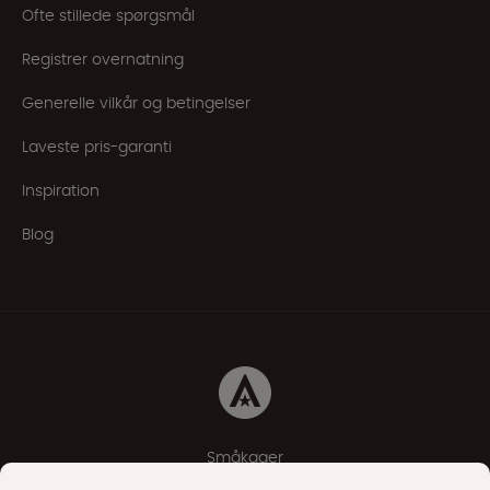
Ofte stillede spørgsmål
Registrer overnatning
Generelle vilkår og betingelser
Laveste pris-garanti
Inspiration
Blog
Småkager