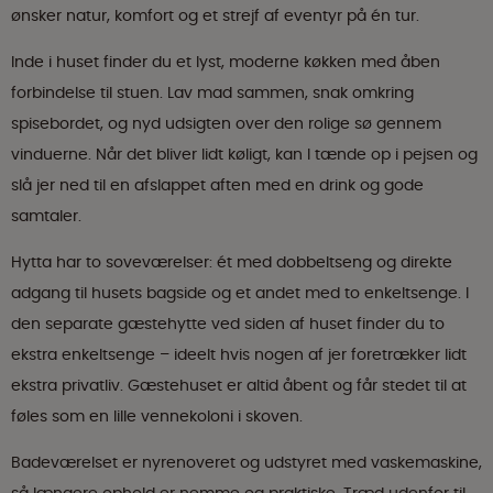
ønsker natur, komfort og et strejf af eventyr på én tur.
Inde i huset finder du et lyst, moderne køkken med åben
forbindelse til stuen. Lav mad sammen, snak omkring
spisebordet, og nyd udsigten over den rolige sø gennem
vinduerne. Når det bliver lidt køligt, kan I tænde op i pejsen og
slå jer ned til en afslappet aften med en drink og gode
samtaler.
Hytta har to soveværelser: ét med dobbeltseng og direkte
adgang til husets bagside og et andet med to enkeltsenge. I
den separate gæstehytte ved siden af huset finder du to
ekstra enkeltsenge – ideelt hvis nogen af jer foretrækker lidt
ekstra privatliv. Gæstehuset er altid åbent og får stedet til at
føles som en lille vennekoloni i skoven.
Badeværelset er nyrenoveret og udstyret med vaskemaskine,