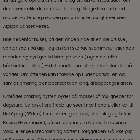
så længere ophold er nemme og praktiske. Træd udenfor til
den overdækkede terrasse, læn dig tilbage i en stol med
morgenkaffen, og nyd den panoramiske udsigt over søen
Älgsjön uanset vejret.
Lige nedenfor huset, på den anden side af en lille grusvej,
venter søen på dig. Tag en forfriskende svømmetur eller hop i
robåden og nyd gratis fiskeri på søen (ingen net eller
bådmotorer tilladt) – det handler om stille, rolige stunder på
vandet. Om aftenen kan I tænde op i udendørsgrillen og
samles omkring picnicbordet til en lang, afslappet grill aften.
Området omkring hytten byder på masser af muligheder for
dagsture. Udforsk flere fredelige søer i nærheden, eller kør til
Linköping (55 km) for museer, god mad, shopping og kultur.
Besøg Flyvemuseet, gå en tur gennem Gamle Linköping i
Valla, eller se katedralen og slottet i Borggården. Gå ikke glip