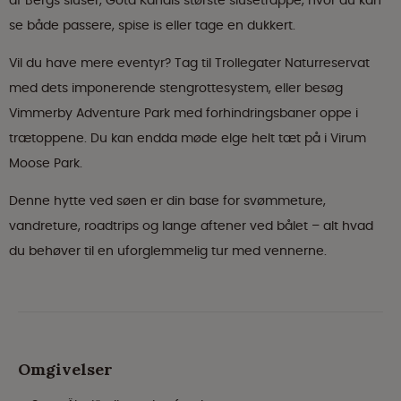
af Bergs sluser, Göta Kanals største slusetrappe, hvor du kan
se både passere, spise is eller tage en dukkert.
Vil du have mere eventyr? Tag til Trollegater Naturreservat
med dets imponerende stengrottesystem, eller besøg
Vimmerby Adventure Park med forhindringsbaner oppe i
trætoppene. Du kan endda møde elge helt tæt på i Virum
Moose Park.
Denne hytte ved søen er din base for svømmeture,
vandreture, roadtrips og lange aftener ved bålet – alt hvad
du behøver til en uforglemmelig tur med vennerne.
Omgivelser