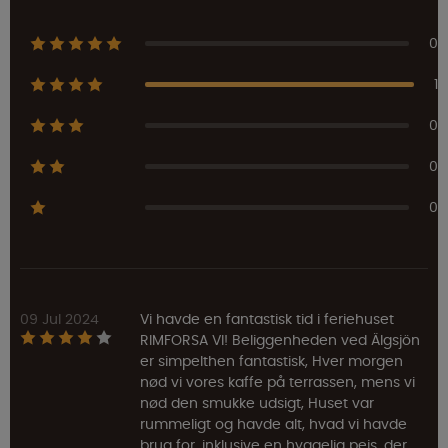
0
1
0
0
0
09 Jul 2024
Vi havde en fantastisk tid i feriehuset
RIMFORSA VI! Beliggenheden ved Älgsjön
er simpelthen fantastisk, Hver morgen
nød vi vores kaffe på terrassen, mens vi
nød den smukke udsigt, Huset var
rummeligt og havde alt, hvad vi havde
brug for, inklusive en hyggelig pejs, der