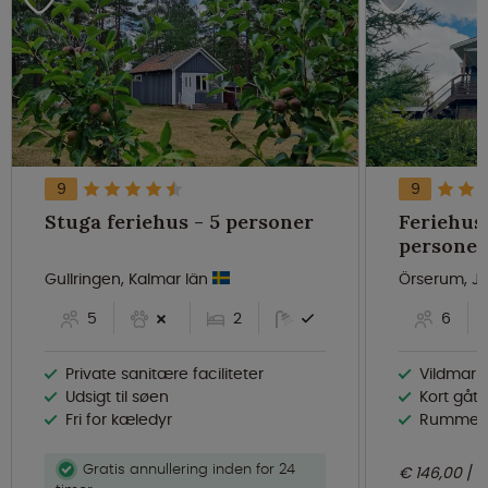
9
9
Stuga feriehus - 5 personer
Feriehus 
personer
Gullringen, Kalmar län
Örserum, J
5
2
6
Private sanitære faciliteter
Vildmarks
Udsigt til søen
Kort gåt
Fri for kæledyr
Rummelig
Gratis annullering inden for 24
€ 146,00
n