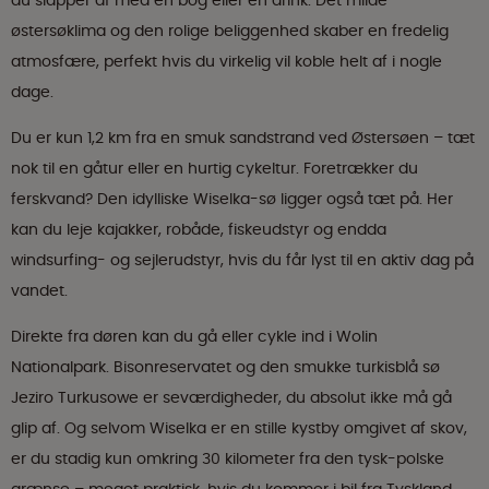
du slapper af med en bog eller en drink. Det milde
østersøklima og den rolige beliggenhed skaber en fredelig
atmosfære, perfekt hvis du virkelig vil koble helt af i nogle
dage.
Du er kun 1,2 km fra en smuk sandstrand ved Østersøen – tæt
nok til en gåtur eller en hurtig cykeltur. Foretrækker du
ferskvand? Den idylliske Wiselka-sø ligger også tæt på. Her
kan du leje kajakker, robåde, fiskeudstyr og endda
windsurfing- og sejlerudstyr, hvis du får lyst til en aktiv dag på
vandet.
Direkte fra døren kan du gå eller cykle ind i Wolin
Nationalpark. Bisonreservatet og den smukke turkisblå sø
Jeziro Turkusowe er seværdigheder, du absolut ikke må gå
glip af. Og selvom Wiselka er en stille kystby omgivet af skov,
er du stadig kun omkring 30 kilometer fra den tysk-polske