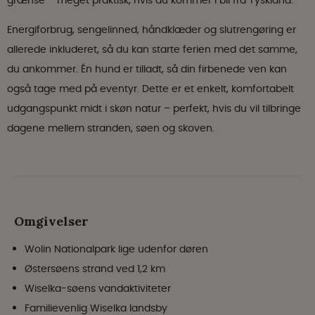
grænse – meget praktisk, hvis du kommer i bil fra Tyskland.
Energiforbrug, sengelinned, håndklæder og slutrengøring er
allerede inkluderet, så du kan starte ferien med det samme,
du ankommer. Én hund er tilladt, så din firbenede ven kan
også tage med på eventyr. Dette er et enkelt, komfortabelt
udgangspunkt midt i skøn natur – perfekt, hvis du vil tilbringe
dagene mellem stranden, søen og skoven.
Omgivelser
Wolin Nationalpark lige udenfor døren
Østersøens strand ved 1,2 km
Wiselka-søens vandaktiviteter
Familievenlig Wiselka landsby