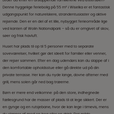
Leder du efter en afslappende familieferie ved Østersøen?
Denne hyggelige feriebolig på 55 m² i Wiselka er et fantastisk
udgangspunkt for naturelskere, strandentusiaster og aktive
rejsende. Den er en del af et lille, nybygget ferieområde lige
ved kanten af Wolin Nationalpark – så du er omgivet af skov,
søer og frisk havluft.
Huset har plads til op til 5 personer med to separate
soveværelser, hvilket gør det ideelt for familier eller venner,
der rejser sammen. Efter en dag udendørs kan du slappe af i
den komfortable opholdsstue eller gå direkte ud på din
private terrasse. Her kan du nyde lange, dovne aftener med
grill, mens solen går ned bag træerne.
Børn er mere end velkomne: på den store, indhegnede
fællesgrund har de masser af plads til at lege sikkert. Der er
en gynge og en rutsjebane, hvor de kan lege i timevis, mens