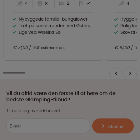
4
2
4
Nybyggede familie-bungalower
Hyggeligt
Tæt på sandstranden ved Østersøen
Rolig la
Lige ved Wiselka Sø
Skovsti d
€ 71,00
nat
€ 91,00
na
estimeret pris
Vil du altid være den første til at høre om de
bedste Glamping-tilbud?
Tilmeld dig nyhedsbrevet
Abonner