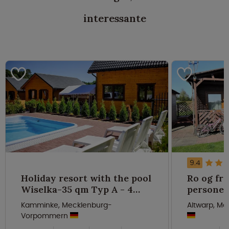
interessante
9.4
Holiday resort with the pool
Ro og fred
Wiselka-35 qm Typ A - 4
personer
personer
Kamminke, Mecklenburg-
Altwarp, M
Vorpommern