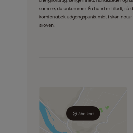
Energiforbrug, sengelinned, håndklæder og slu
samme, du ankommer. Én hund er tilladt, så d
komfortabelt udgangspunkt midt i skøn natur –
skoven.
åbn kort