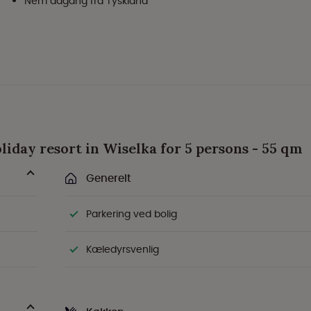
Nem adgang fra Tyskland
oliday resort in Wiselka for 5 persons - 55 qm
Generelt
Parkering ved bolig
Kæledyrsvenlig