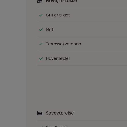
Have/terrasse
Grill er tilladt
Grill
Terrasse/veranda
Havemøbler
Soveværelse