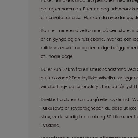
Huset har plads til op til 5 personer med to se
der rejser sammen. Efter en dag udendørs kan
din private terrasse. Her kan du nyde lange, 
Børn er mere end velkomne: på den store, indh
er en gynge og en rutsjebane, hvor de kan leg
milde østersøklima og den rolige beliggenhed s
af i nogle dage.
Du er kun 1,2 km fra en smuk sandstrand ved Øs
du ferskvand? Den idylliske Wiselka-sø ligger 
windsurfing- og sejlerudstyr, hvis du får lyst t
Direkte fra døren kan du gå eller cykle ind i 
Turkusowe er seværdigheder, du absolut ikke m
skov, er du stadig kun omkring 30 kilometer f
Tyskland.