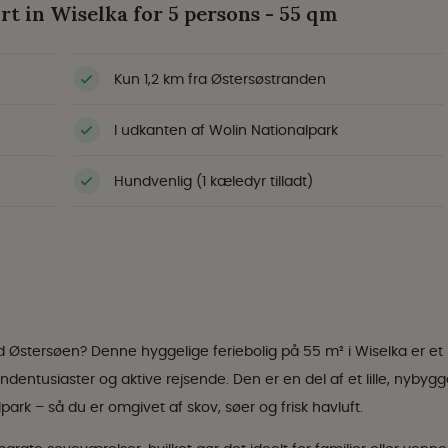
rt in Wiselka for 5 persons - 55 qm
Kun 1,2 km fra Østersøstranden
I udkanten af Wolin Nationalpark
Hundvenlig (1 kæledyr tilladt)
d Østersøen? Denne hyggelige feriebolig på 55 m² i Wiselka er et
ndentusiaster og aktive rejsende. Den er en del af et lille, nybygg
ark – så du er omgivet af skov, søer og frisk havluft.