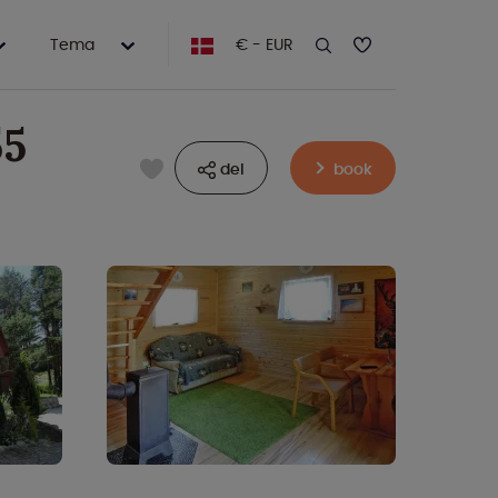
Tema
€ - EUR
55
del
book