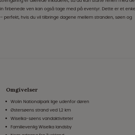
trengøring er allerede inkluderet, så du kan starte ferien med de
in firbenede ven kan også tage med på eventyr. Dette er et enkel
 perfekt, hvis du vil tilbringe dagene mellem stranden, søen og
Omgivelser
Wolin Nationalpark lige udenfor døren
Østersøens strand ved 1,2 km
Wiselka-søens vandaktiviteter
Familievenlig Wiselka landsby