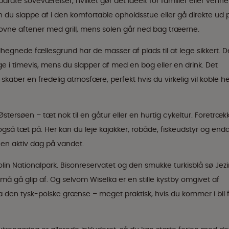
parate soveværelser, hvilket gør det ideelt for familier eller venne
 du slappe af i den komfortable opholdsstue eller gå direkte ud 
dovne aftener med grill, mens solen går ned bag træerne.
egnede fællesgrund har de masser af plads til at lege sikkert. D
e i timevis, mens du slapper af med en bog eller en drink. Det
kaber en fredelig atmosfære, perfekt hvis du virkelig vil koble he
tersøen – tæt nok til en gåtur eller en hurtig cykeltur. Foretræk
også tæt på. Her kan du leje kajakker, robåde, fiskeudstyr og end
il en aktiv dag på vandet.
Wolin Nationalpark. Bisonreservatet og den smukke turkisblå sø Jezi
å gå glip af. Og selvom Wiselka er en stille kystby omgivet af
ra den tysk-polske grænse – meget praktisk, hvis du kommer i bil 