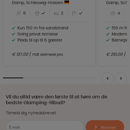
personer
Damp, Schleswig-Holsten
Damp, Schl
6
2
4
Kun 150 m fra sandstrand
150 m fra
Solrig privat terrasse
Moderne 
Plads til op til 6 gæster
Børnepasn
€ 137,00
nat
€ 261,00
n
estimeret pris
Vil du altid være den første til at høre om de
bedste Glamping-tilbud?
Tilmeld dig nyhedsbrevet
Abonner