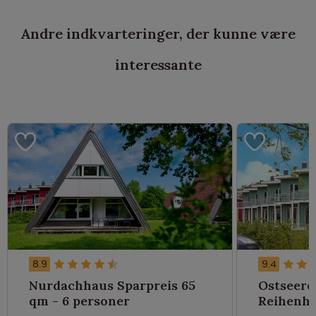
Andre indkvarteringer, der kunne være
interessante
8.9
9.4
Nurdachhaus Sparpreis 65
Ostseere
qm - 6 personer
Reihenhau