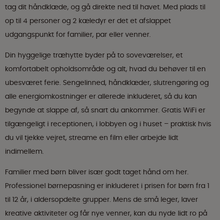
tag dit håndklæde, og gå direkte ned til havet. Med plads til
op til 4 personer og 2 kæledyr er det et afslappet
udgangspunkt for familier, par eller venner.
Din hyggelige træhytte byder på to soveværelser, et
komfortabelt opholdsområde og alt, hvad du behøver til en
ubesværet ferie. Sengelinned, håndklæder, slutrengøring og
alle energiomkostninger er allerede inkluderet, så du kan
begynde at slappe af, så snart du ankommer. Gratis WiFi er
tilgængeligt i receptionen, i lobbyen og i huset – praktisk hvis
du vil tjekke vejret, streame en film eller arbejde lidt
indimellem.
Familier med børn bliver især godt taget hånd om her.
Professionel børnepasning er inkluderet i prisen for børn fra 1
til 12 år, i aldersopdelte grupper. Mens de små leger, laver
kreative aktiviteter og får nye venner, kan du nyde lidt ro på