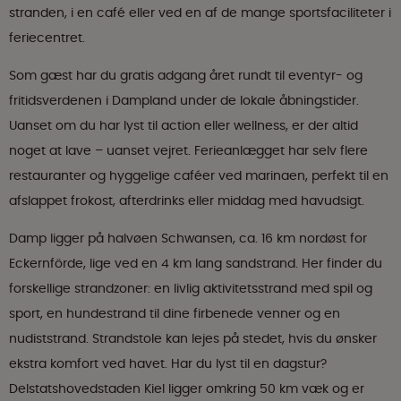
stranden, i en café eller ved en af de mange sportsfaciliteter i
feriecentret.
Som gæst har du gratis adgang året rundt til eventyr- og
fritidsverdenen i Dampland under de lokale åbningstider.
Uanset om du har lyst til action eller wellness, er der altid
noget at lave – uanset vejret. Ferieanlægget har selv flere
restauranter og hyggelige caféer ved marinaen, perfekt til en
afslappet frokost, afterdrinks eller middag med havudsigt.
Damp ligger på halvøen Schwansen, ca. 16 km nordøst for
Eckernförde, lige ved en 4 km lang sandstrand. Her finder du
forskellige strandzoner: en livlig aktivitetsstrand med spil og
sport, en hundestrand til dine firbenede venner og en
nudiststrand. Strandstole kan lejes på stedet, hvis du ønsker
ekstra komfort ved havet. Har du lyst til en dagstur?
Delstatshovedstaden Kiel ligger omkring 50 km væk og er