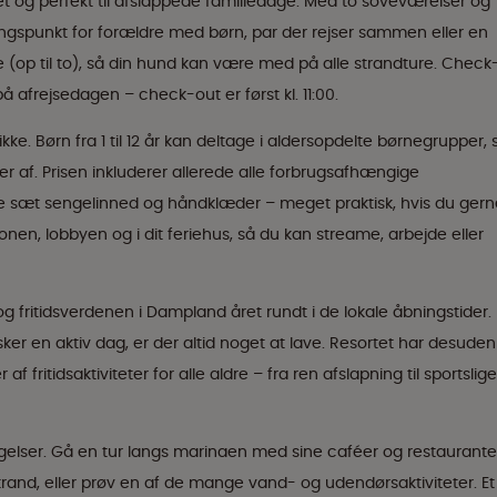
tet og perfekt til afslappede familiedage. Med to soveværelser og
dgangspunkt for forældre med børn, par der rejser sammen eller en
 (op til to), så din hund kan være med på alle strandture. Check
å afrejsedagen – check-out er først kl. 11:00.
. Børn fra 1 til 12 år kan deltage i aldersopdelte børnegrupper, 
er af. Prisen inkluderer allerede alle forbrugsafhængige
te sæt sengelinned og håndklæder – meget praktisk, hvis du gern
ptionen, lobbyen og i dit feriehus, så du kan streame, arbejde eller
- og fritidsverdenen i Dampland året rundt i de lokale åbningstider.
sker en aktiv dag, er der altid noget at lave. Resortet har desuden
 fritidsaktiviteter for alle aldre – fra ren afslapning til sportslige
gelser. Gå en tur langs marinaen med sine caféer og restaurante
rand, eller prøv en af de mange vand- og udendørsaktiviteter. Et