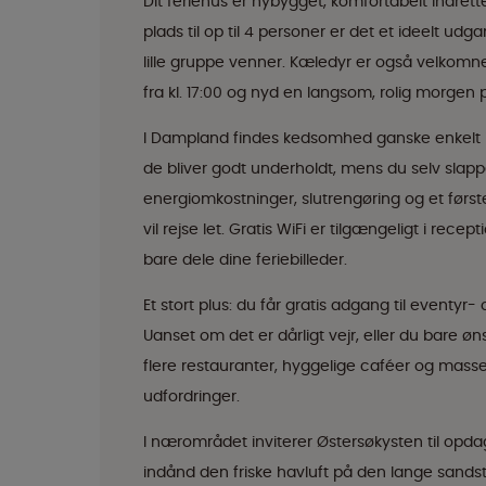
Dit feriehus er nybygget, komfortabelt indret
plads til op til 4 personer er det et ideelt u
lille gruppe venner. Kæledyr er også velkomne
fra kl. 17:00 og nyd en langsom, rolig morgen p
I Dampland findes kedsomhed ganske enkelt ikke
de bliver godt underholdt, mens du selv slapp
energiomkostninger, slutrengøring og et førs
vil rejse let. Gratis WiFi er tilgængeligt i rece
bare dele dine feriebilleder.
Et stort plus: du får gratis adgang til eventyr
Uanset om det er dårligt vejr, eller du bare øn
flere restauranter, hyggelige caféer og masser af
udfordringer.
I nærområdet inviterer Østersøkysten til opda
indånd den friske havluft på den lange sandst