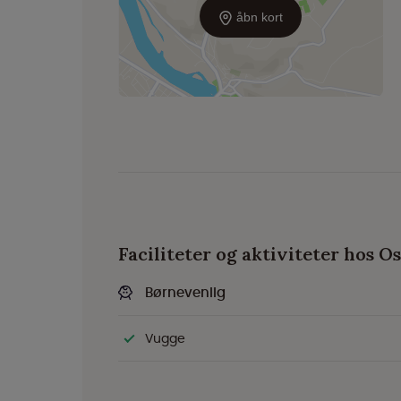
åbn kort
Faciliteter og aktiviteter hos
Børnevenlig
Vugge