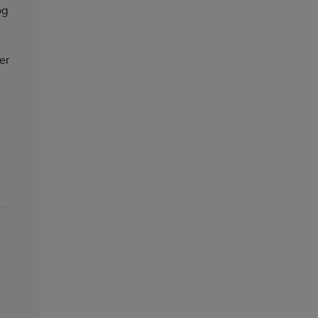
og
er