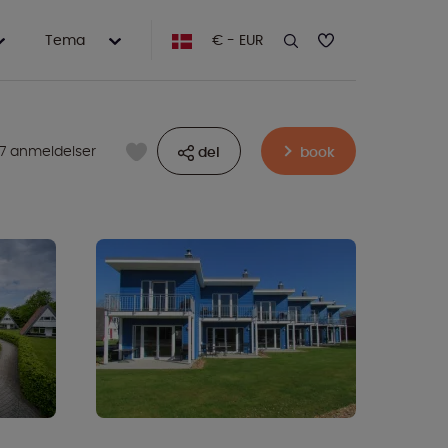
Tema
€ - EUR
7 anmeldelser
del
book