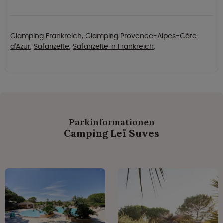
Glamping Frankreich
,
Glamping Provence-Alpes-Côte
d'Azur
,
Safarizelte
,
Safarizelte in Frankreich
,
Parkinformationen
Camping Leï Suves