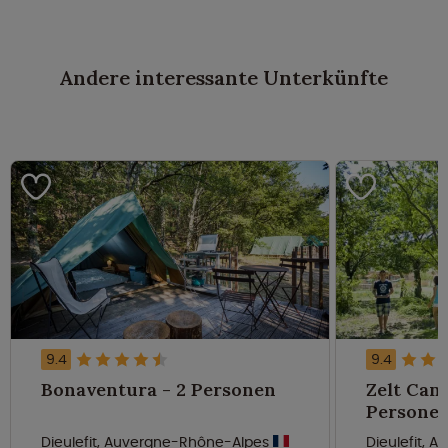
Andere interessante Unterkünfte
9.4
9.4
Bonaventura - 2 Personen
Zelt Cana
Persone
Dieulefit, Auvergne-Rhône-Alpes
Dieulefit,