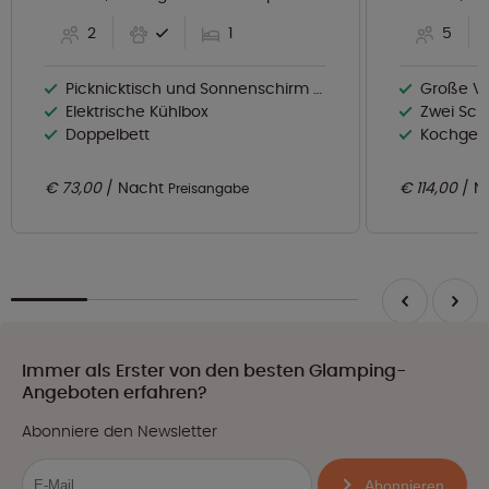
2
1
5
Picknicktisch und Sonnenschirm aus Holz
Große V
Elektrische Kühlbox
Zwei Sch
Doppelbett
Kochgele
€ 73,00
Nacht
€ 114,00
N
Preisangabe
Immer als Erster von den besten Glamping-
Angeboten erfahren?
Abonniere den Newsletter
Abonnieren