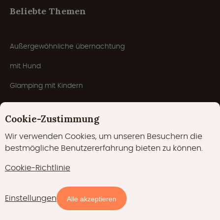
Beliebte Themen
Außergewöhnliche übernachtung
mit Hund
Glamping mit Kindern
Mit Schwimmbad
Cookie-Zustimmung
Romantisches Glamping
Wir verwenden Cookies, um unseren Besuchern die
5-Sterne-Campingplatz
bestmögliche Benutzererfahrung bieten zu können.
Winterglamping
Cookie-Richtlinie
Campingplätze
Einstellungen
Verfügbarkeit und Preise
Alle akzeptieren
Wellness