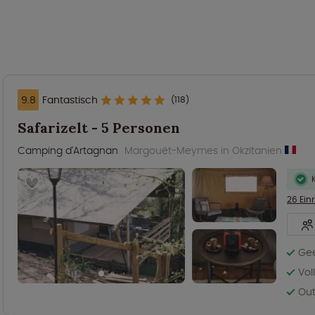
9.8
Fantastisch
(118)
Safarizelt - 5 Personen
Camping d'Artagnan
Margouët-Meymes in Okzitanien
26 Ein
Gee
Vol
Out