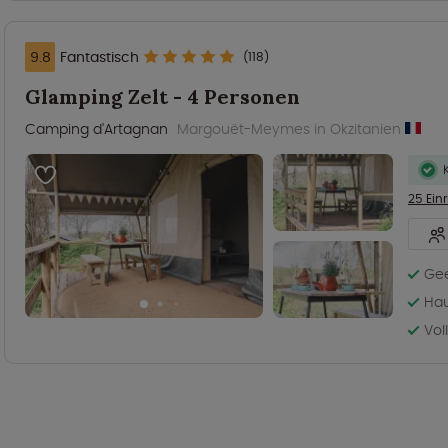
9.8
Fantastisch
(118)
Glamping Zelt - 4 Personen
Camping d'Artagnan
Margouët-Meymes in Okzitanien
25 Ein
Gee
Hau
Vol