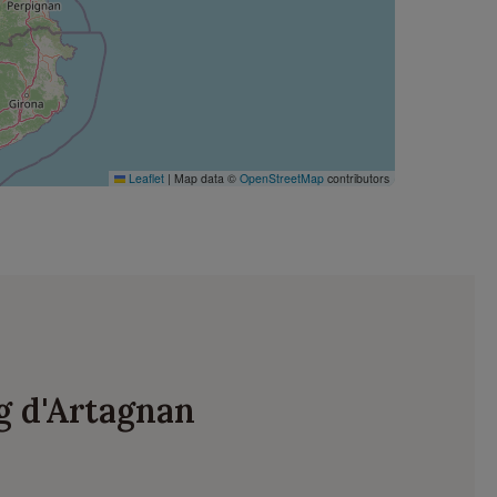
Leaflet
|
Map data ©
OpenStreetMap
contributors
g d'Artagnan