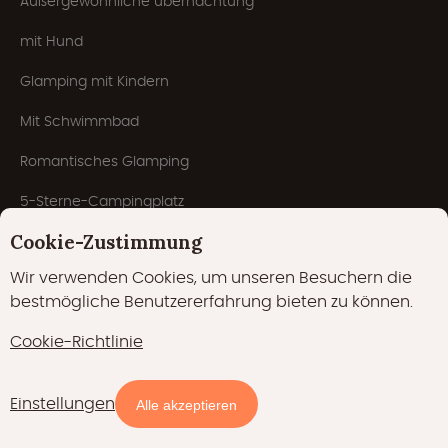
Außergewöhnliche übernachtung
mit Hund
Glamping mit Kindern
Mit Schwimmbad
Romantisches Glamping
5-Sterne-Campingplatz
Cookie-Zustimmung
Winterglamping
Wir verwenden Cookies, um unseren Besuchern die
Campingplätze
bestmögliche Benutzererfahrung bieten zu können.
Wellness
Cookie-Richtlinie
Für Gruppen
Einstellungen
Verfügbarkeit und Preise
Alle akzeptieren
Glampings.com