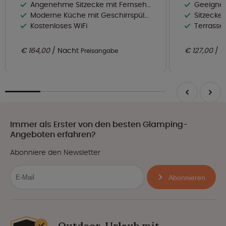
Angenehme Sitzecke mit Fernseher
Geeignet
Moderne Küche mit Geschirrspüler
Sitzecke
Kostenloses WiFi
Terrasse
€ 164,00
Nacht
€ 127,00
N
Preisangabe
Immer als Erster von den besten Glamping-
Angeboten erfahren?
Abonniere den Newsletter
Abonnieren
Outdoor-Urlaub mit