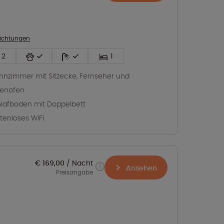
richtungen
2
1
nzimmer mit Sitzecke, Fernseher und
tenofen
lafboden mit Doppelbett
tenloses WiFi
€ 169,00
Nacht
Ansehen
Preisangabe