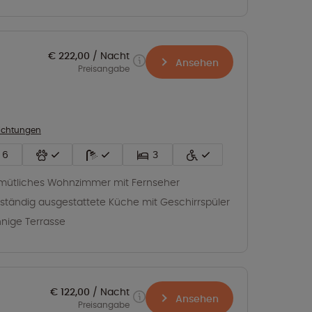
€ 222,00
Nacht
Ansehen
Preisangabe
richtungen
6
3
ütliches Wohnzimmer mit Fernseher
lständig ausgestattete Küche mit Geschirrspüler
nige Terrasse
€ 122,00
Nacht
Ansehen
Preisangabe