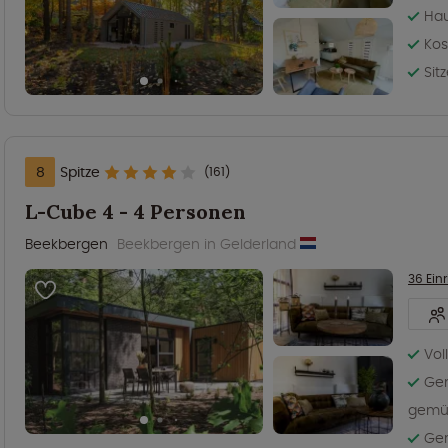
Hau
Kos
Sit
8
Spitze
(161)
L-Cube 4 - 4 Personen
Beekbergen
Beekbergen in Gelderland
36 Ein
Vol
Gem
gemü
Ger