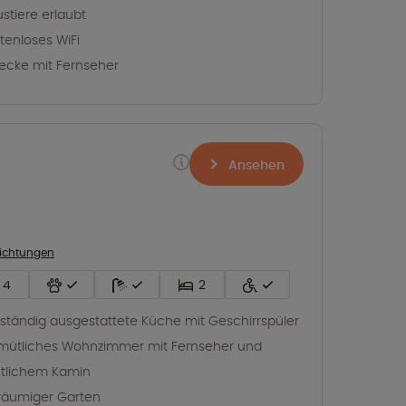
stiere erlaubt
tenloses WiFi
zecke mit Fernseher
Ansehen
richtungen
4
2
lständig ausgestattete Küche mit Geschirrspüler
ütliches Wohnzimmer mit Fernseher und
tlichem Kamin
äumiger Garten