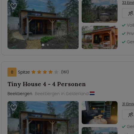
33 Ein
Vol
Pri
Gem
8
Spitze
(161)
Tiny House 4 - 4 Personen
Beekbergen
Beekbergen in Gelderland
31 Ein
Gem