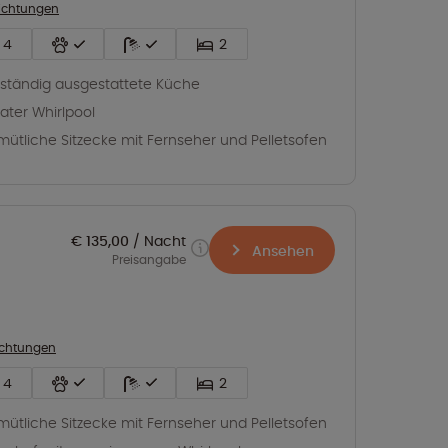
richtungen
4
2
lständig ausgestattete Küche
vater Whirlpool
ütliche Sitzecke mit Fernseher und Pelletsofen
€ 135,00
Nacht
Ansehen
Preisangabe
richtungen
4
2
ütliche Sitzecke mit Fernseher und Pelletsofen