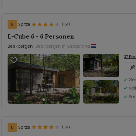
8
Spitze
(161)
L-Cube 6 - 6 Personen
Beekbergen
Beekbergen in Gelderland
37 Ein
Gem
Vol
Son
8
Spitze
(161)