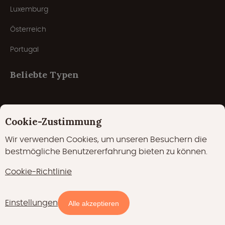
Luxemburg
Österreich
Portugal
Beliebte Typen
Baumhäuser
Cookie-Zustimmung
Lodges
Wir verwenden Cookies, um unseren Besuchern die
bestmögliche Benutzererfahrung bieten zu können.
Tiny houses
Cookie-Richtlinie
Safarizelte
Naturhäuschen
Einstellungen
Verfügbarkeit und Preise
Alle akzeptieren
Cabins