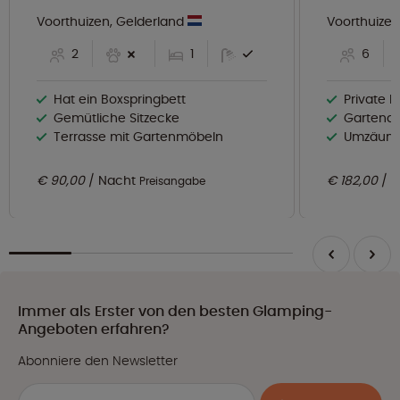
Voorthuizen, Gelderland
Voorthuizen
2
1
6
Hat ein Boxspringbett
Private 
Gemütliche Sitzecke
Gartend
Terrasse mit Gartenmöbeln
Umzäunter Garte
€ 90,00
Nacht
€ 182,00
N
Preisangabe
Immer als Erster von den besten Glamping-
Angeboten erfahren?
Abonniere den Newsletter