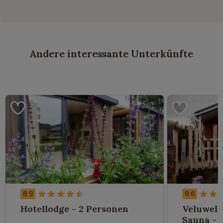
Andere interessante Unterkünfte
8.9
8.6
Hotellodge - 2 Personen
Veluwelo
S