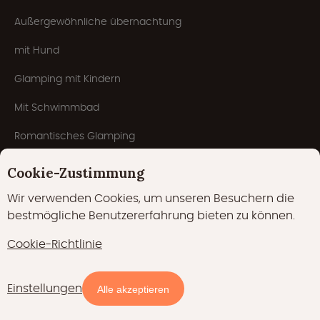
Außergewöhnliche übernachtung
mit Hund
Glamping mit Kindern
Mit Schwimmbad
Romantisches Glamping
5-Sterne-Campingplatz
Cookie-Zustimmung
Winterglamping
Wir verwenden Cookies, um unseren Besuchern die
bestmögliche Benutzererfahrung bieten zu können.
Campingplätze
Cookie-Richtlinie
Wellness
Für Gruppen
Einstellungen
Verfügbarkeit und Preise
Alle akzeptieren
Glampings.com