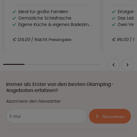
Ideal für große Familien
Einzigart
Gemütliche Schlafnische
Das Lebe
Eigene Küche & eigenes Badezimmer im Zelt
Zwei Ve
€ 124,00
Nacht
€ 96,00
N
Preisangabe
Immer als Erster von den besten Glamping-
Angeboten erfahren?
Abonniere den Newsletter
Abonnieren