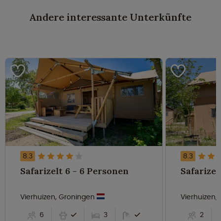
Andere interessante Unterkünfte
8.3
8.3
Safarizelt 6 - 6 Personen
Vierhuizen, Groningen
Vierhuizen,
6
3
2