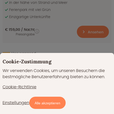
In der Nähe von Strand und Meer
Ferienpark mit viel Grün
Einzigartige Unterkünfte
€ 159,00
Nacht
Ansehen
Preisangabe
Hervorragend
8.1
(197)
Cookie-Zustimmung
Solo Retreat - 4 Personen
Wir verwenden Cookies, um unseren Besuchern die
Nijkerk in Gelderland
bestmögliche Benutzererfahrung bieten zu können.
Cookie-Richtlinie
Einstellungen
Karte
Filter
Alle akzeptieren