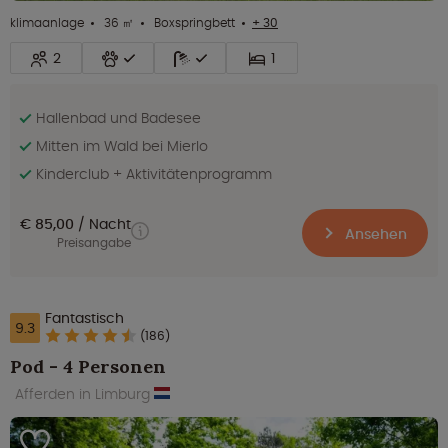
klimaanlage
36 ㎡
Boxspringbett
+ 30
2
1
Hallenbad und Badesee
Mitten im Wald bei Mierlo
Kinderclub + Aktivitätenprogramm
€ 85,00
Nacht
Ansehen
Preisangabe
Fantastisch
9.3
(186)
Pod - 4 Personen
Afferden in Limburg