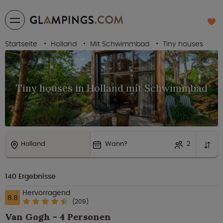
Startseite
Holland
Mit Schwimmbad
Tiny houses
Tiny houses in Holland mit Schwimmbad
Holland
Wann?
2
140
Ergebnisse
Hervorragend
8.8
(209)
Van Gogh - 4 Personen