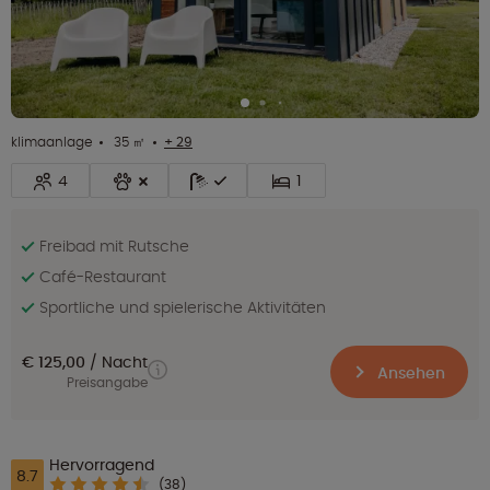
klimaanlage
35 ㎡
+ 29
4
1
Freibad mit Rutsche
Café-Restaurant
Sportliche und spielerische Aktivitäten
€ 125,00
Nacht
Ansehen
Preisangabe
Hervorragend
8.7
(38)