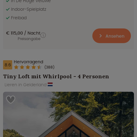
In De Hoge Veluwe
Indoor-Spielplatz
Freibad
€ 115,00
Nacht
Ansehen
Preisangabe
Hervorragend
8.6
(388)
Tiny Loft mit Whirlpool - 4 Personen
Lieren in Gelderland