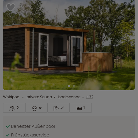
Whirlpool
private Sauna
badewanne
+ 32
2
1
Beheizter Außenpool
Frühstücksservice