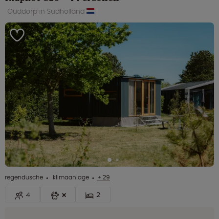
Ouddorp in Südholland
regendusche
klimaanlage
+ 29
4
2