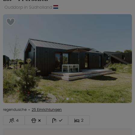
Ouddorp in Südholland
regendusche
25 Einrichtungen
4
2