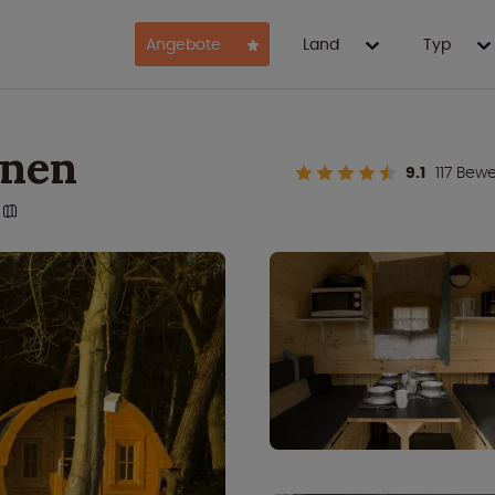
Angebote
Land
Typ
onen
9.1
117 Bew
n