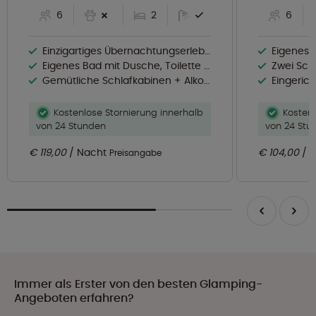
6
2
6
Einzigartiges Übernachtungserlebnis in luftiger Höhe zwischen den Bäumen
Eigenes Badez
Eigenes Bad mit Dusche, Toilette und Waschbecken
Zwei Schlafkabine
Gemütliche Schlafkabinen + Alkovenbett, ideal für Familien
Eingerichtete Küch
Kostenlose Stornierung innerhalb
Kostenl
von 24 Stunden
von 24 Stu
€ 119,00
Nacht
€ 104,00
Preisangabe
Immer als Erster von den besten Glamping-
Angeboten erfahren?