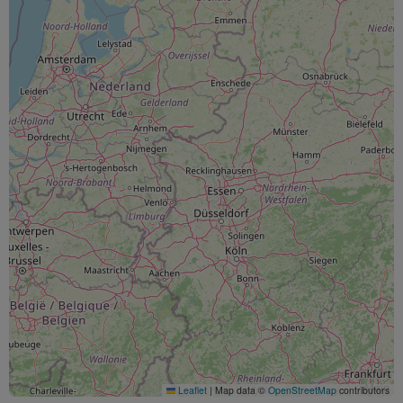
Leaflet
|
Map data ©
OpenStreetMap
contributors