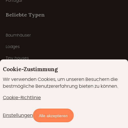
Portugal
Beliebte Typen
Baumhäuser
Lodges
Tiny houses
Cookie-Zustimmung
Safarizelte
Wir verwenden Cookies, um unseren Besuchern die
Naturhäuschen
bestmögliche Benutzererfahrung bieten zu können.
Cabins
Cookie-Richtlinie
Jurten
Einstellungen
Hausboote
Alle akzeptieren
Pods