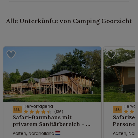
Alle Unterkünfte von Camping Goorzicht
Hervorragend
Hervo
8.6
8.6
(136)
Safari-Baumhaus mit
Safarizel
privatem Sanitärbereich - 6
Persone
Personen
Aalten, Nordholland
Aalten, Nor