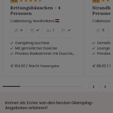
8.6
8.9
Rettungshäuschen - 4
Strandhau
Personen
Persone
Callantsoog, Nordholland
Callantsoog
4
1
6
Ganzjährig buchbar
Genießen
Mit gemütlicher Essecke
Lounge-Sofa
Privates Badezimmer mit Dusche, Toilette und Waschbecken
Privates Bade
€ 164,00
Nacht
€ 118,00
N
Preisangabe
Immer als Erster von den besten Glamping-
Angeboten erfahren?