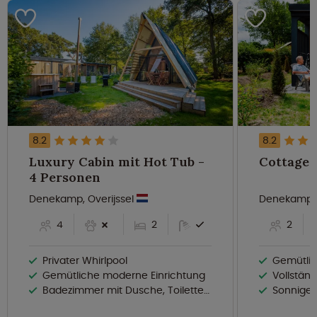
8.2
8.2
Luxury Cabin mit Hot Tub -
4 Personen
Denekamp, Overijssel
Denekamp, 
4
2
2
Privater Whirlpool
Gemütlic
Gemütliche moderne Einrichtung
Vollstän
Badezimmer mit Dusche, Toilette und Waschbecken
Sonnige 