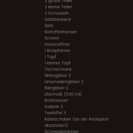
3 große Teller
3 kleine Teller
3 Schüsseln
Salatbesteck
Sieb
Kartoffelmesser
Schere
Dosenöffner
1 Bratpfanne
1 Topf
1 kleiner Topf
Tischschrank
Weingläser 2
Limonadengläser 2
Biergläser 2
Litermaß (500 ml)
Brotmesser
Gabeln 3
Teelöffel 3
Käseschaber (an der Rezeption
abzuholen)
Schneidemesser