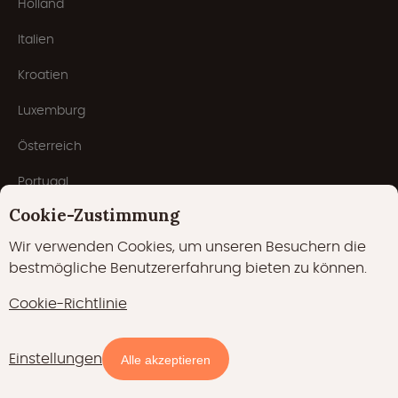
Holland
Italien
Kroatien
Luxemburg
Österreich
Portugal
Cookie-Zustimmung
Beliebte Typen
Wir verwenden Cookies, um unseren Besuchern die
bestmögliche Benutzererfahrung bieten zu können.
Baumhäuser
Cookie-Richtlinie
Lodges
Einstellungen
Tiny houses
Verfügbarkeit und Preise
Alle akzeptieren
Safarizelte