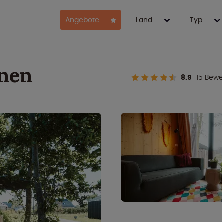
Angebote
Land
Typ
onen
8.9
15 Bew