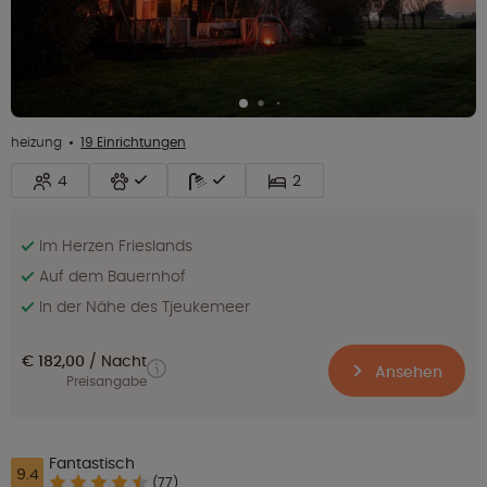
heizung
19 Einrichtungen
4
2
Im Herzen Frieslands
Auf dem Bauernhof
In der Nähe des Tjeukemeer
€ 182,00
Nacht
Ansehen
Preisangabe
Fantastisch
9.4
(77)