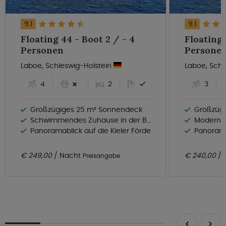
9.1
9.1
Floating 44 - Boot 2 / - 4
Floating 
Personen
Persone
Laboe, Schleswig-Holstein
Laboe, Schl
4
2
3
Großzügiges 25 m² Sonnendeck
Großzügiges 2
Schwimmendes Zuhause in der Baltic Bay Marina
Modernes Ha
Panoramablick auf die Kieler Förde
Panorama
€ 249,00
Nacht
€ 240,00
Preisangabe