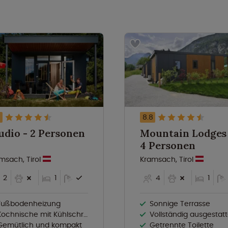
8
8.8
Studio - 2 Personen
Mountain Lodges
4 Personen
msach, Tirol
Kramsach, Tirol
2
1
4
1
Fußbodenheizung
Sonnige Terrasse
Kochnische mit Kühlschrank
Vollständig ausgestattete Küche mit Geschirrsp
Gemütlich und kompakt
Getrennte Toilette