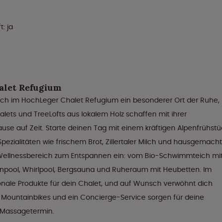
: ja
alet Refugium
 dich im HochLeger Chalet Refugium ein besonderer Ort der Ruhe,
lets und TreeLofts aus lokalem Holz schaffen mit ihrer
use auf Zeit. Starte deinen Tag mit einem kräftigen Alpenfrühstü
Spezialitäten wie frischem Brot, Zillertaler Milch und hausgemach
 Wellnessbereich zum Entspannen ein: vom Bio-Schwimmteich mi
enpool, Whirlpool, Bergsauna und Ruheraum mit Heubetten. Im
ionale Produkte für dein Chalet, und auf Wunsch verwöhnt dich
um, Mountainbikes und ein Concierge-Service sorgen für deine
r Massagetermin.