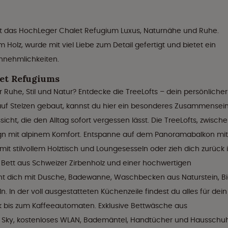
int das HochLeger Chalet Refugium Luxus, Naturnähe und Ruhe.
 Holz, wurde mit viel Liebe zum Detail gefertigt und bietet ein
nnehmlichkeiten.
et Refugiums
Ruhe, Stil und Natur? Entdecke die TreeLofts – dein persönlicher
d, auf Stelzen gebaut, kannst du hier ein besonderes Zusammensei
cht, die den Alltag sofort vergessen lässt. Die TreeLofts, zwisch
ign mit alpinem Komfort. Entspanne auf dem Panoramabalkon mit
mit stilvollem Holztisch und Loungesesseln oder zieh dich zurück 
Bett aus Schweizer Zirbenholz und einer hochwertigen
t dich mit Dusche, Badewanne, Waschbecken aus Naturstein, B
In der voll ausgestatteten Küchenzeile findest du alles für dein
k bis zum Kaffeeautomaten. Exklusive Bettwäsche aus
it Sky, kostenloses WLAN, Bademäntel, Handtücher und Hausschu