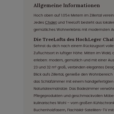
Allgemeine Informationen
Hoch oben auf 1.054 Metern im Zillertal vere
Jedes
Chalet
und TreeLoft besteht aus lokalem
gemütliches Wohnerlebnis mit modernsten A
Die TreeLofts des HochLeger Chal
Sehnst du dich nach einem Rückzugsort voller 
Zufluchtsort in luftiger Höhe. Mitten im Wal
erleben: modern, gemütlich und mit einer Aussi
23 und 32 m² groß, verbinden elegantes Des
Blick aufs Zillertal, genieße den Wohnbereich 
das Schlafzimmer mit einem handgefertigten 
Naturlatexmatratze. Das Badezimmer verwöhn
Pflegeprodukten und geschmackvollen Möbeln. 
kulinarisches Wohl – vom großen Kühlschran
Buchenholzfasern, Flachbild-Satelliten-TV m