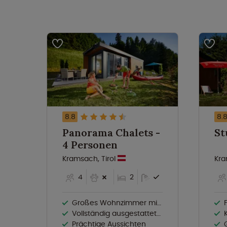
8.8
8.
Panorama Chalets -
4 Personen
Kramsach, Tirol
Kra
4
2
Großes Wohnzimmer mit offener Küche
Vollständig ausgestattete Küche mit Geschirrspüler
Prächtige Aussichten