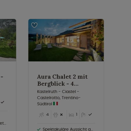
8.
 -
Aura Chalet 2 mit
St
Bergblick - 4
P
Personen
Kastelruth - Ciastel -
Ur
Castelrotto, Trentino-
Südtirol
4
1
üler
Spektakuläre Aussicht auf die Berge