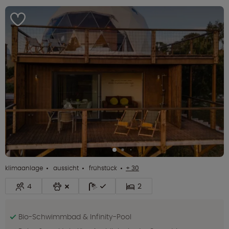
klimaanlage
aussicht
frühstück
+ 30
4
2
Bio-Schwimmbad & Infinity-Pool