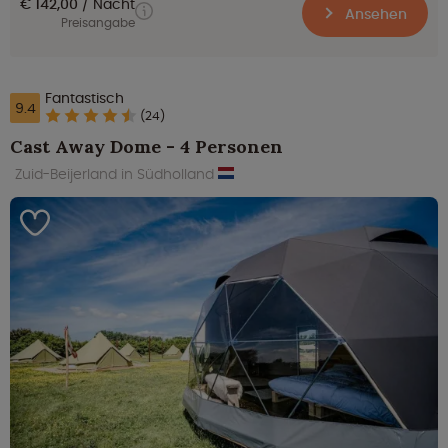
€ 142,00
Nacht
Ansehen
Preisangabe
Fantastisch
9.4
(24)
Cast Away Dome - 4 Personen
Zuid-Beijerland in Südholland