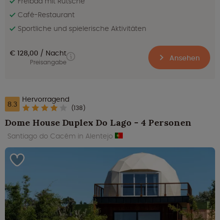
Freibad mit Rutsche
Café-Restaurant
Sportliche und spielerische Aktivitäten
€ 128,00
Nacht
Ansehen
Preisangabe
Hervorragend
8.3
(138)
Dome House Duplex Do Lago - 4 Personen
Santiago do Cacém in Alentejo