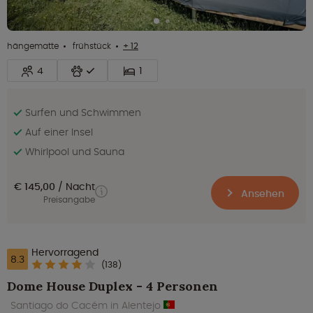
hängematte
frühstück
+ 12
4
1
Surfen und Schwimmen
Auf einer Insel
Whirlpool und Sauna
€ 145,00
Nacht
Ansehen
Preisangabe
Hervorragend
8.3
(138)
Dome House Duplex - 4 Personen
Santiago do Cacém in Alentejo