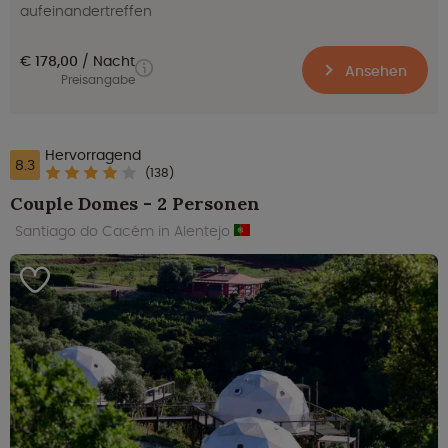
aufeinandertreffen
€ 178,00
Nacht
Ansehen
Preisangabe
Hervorragend
8.3
(138)
Couple Domes - 2 Personen
Santiago do Cacém in Alentejo