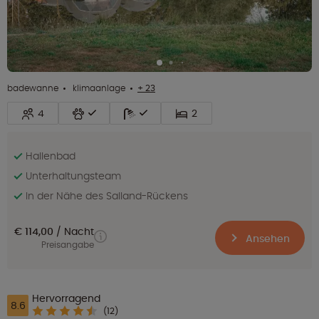
badewanne
klimaanlage
+ 23
4
2
Hallenbad
Unterhaltungsteam
In der Nähe des Salland-Rückens
€ 114,00
Nacht
Ansehen
Preisangabe
Hervorragend
8.6
(12)