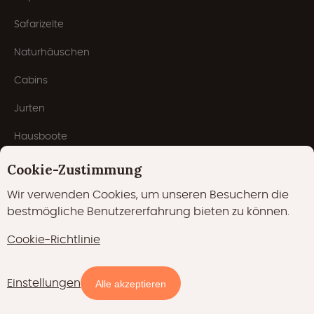
Safarizelte
Naturhäuschen
Cabins
Jurten
Hausboote
Pods
Cookie-Zustimmung
Domes
Wir verwenden Cookies, um unseren Besuchern die
bestmögliche Benutzererfahrung bieten zu können.
Beliebte Themen
Cookie-Richtlinie
Außergewöhnliche übernachtung
Einstellungen
Karte
Filter
Alle akzeptieren
mit Hund