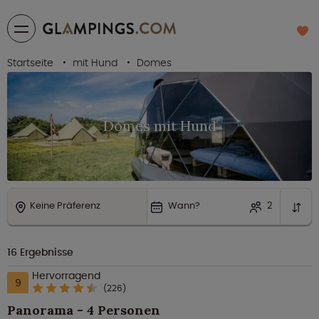
Startseite
mit Hund
Domes
Domes mit Hund
Keine Präferenz
Wann?
2
16
Ergebnisse
Hervorragend
9
(226)
Panorama - 4 Personen