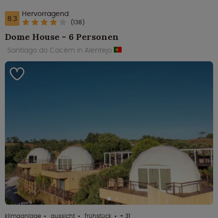
Hervorragend
8.3
(138)
Dome House - 6 Personen
Santiago do Cacém in Alentejo
klimaanlage
aussicht
frühstück
+ 31