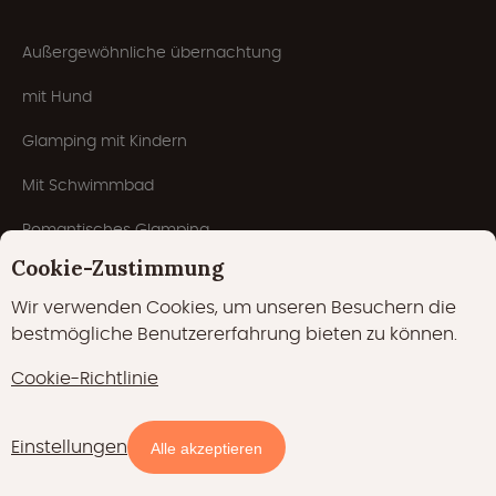
Außergewöhnliche übernachtung
mit Hund
Glamping mit Kindern
Mit Schwimmbad
Romantisches Glamping
Cookie-Zustimmung
5-Sterne-Campingplatz
Wir verwenden Cookies, um unseren Besuchern die
Winterglamping
bestmögliche Benutzererfahrung bieten zu können.
Campingplätze
Cookie-Richtlinie
Wellness
Einstellungen
Verfügbarkeit und Preise
Alle akzeptieren
Für Gruppen