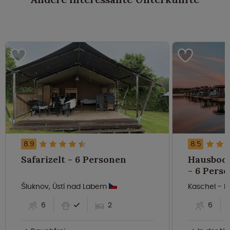
8.9
8.5
Safarizelt - 6 Personen
Hausboot
- 6 Pers
Šluknov, Ústí nad Labem
Kaschel - K
6
2
6