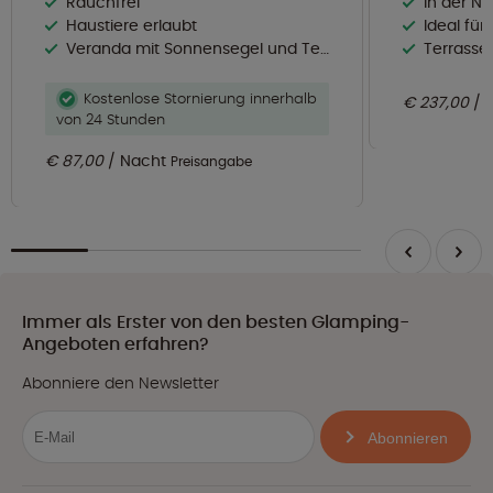
Rauchfrei
In der Nähe
Haustiere erlaubt
Ideal für
Veranda mit Sonnensegel und Terrassenmöbeln
Terrasse
Kostenlose Stornierung innerhalb
€ 237,00
von 24 Stunden
€ 87,00
Nacht
Preisangabe
Immer als Erster von den besten Glamping-
Angeboten erfahren?
Abonniere den Newsletter
Abonnieren