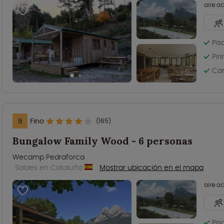
aire a
Pis
Pir
Cam
8
Fino
(165)
Bungalow Family Wood - 6 personas
Wecamp Pedraforca
Saldes en Cataluña
Mostrar ubicación en el mapa
aire a
Pis