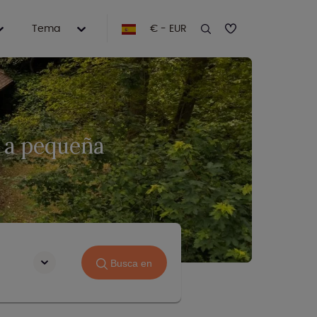
Tema
€ - EUR
 a pequeña
Busca en