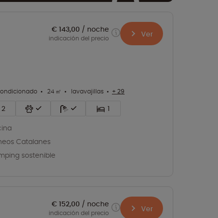
€ 143,00
noche
Ver
indicación del precio
condicionado
24 ㎡
lavavajillas
+ 29
2
1
cina
ineos Catalanes
ping sostenible
€ 152,00
noche
Ver
indicación del precio