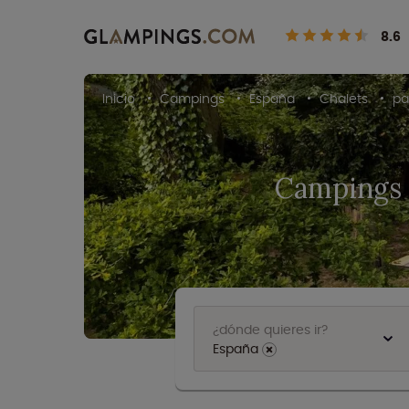
8.6
Inicio
Campings
España
Chalets
pa
Campings 
¿dónde quieres ir?
España
⨯