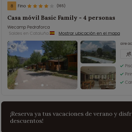
8
Fino
(165)
Casa móvil Basic Family - 4 personas
Wecamp Pedraforca
Saldes en Cataluña
Mostrar ubicación en el mapa
aire a
Pis
Pir
Cam
¡Reserva ya tus vacaciones de verano y disf
descuentos!