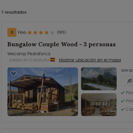
7
resultados
8
Fino
(165)
Bungalow Couple Wood - 3 personas
Wecamp Pedraforca
Saldes en Cataluña
Mostrar ubicación en el mapa
aire a
Pis
Pir
Cam