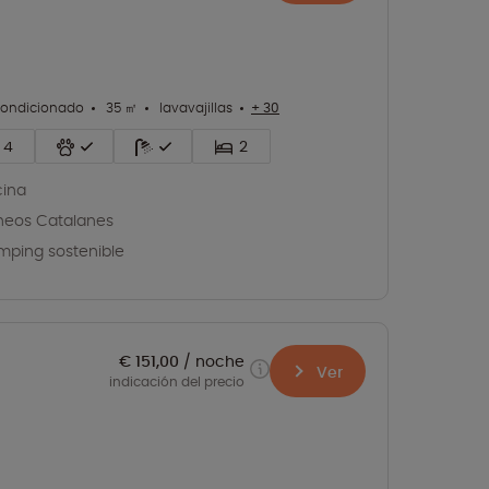
condicionado
35 ㎡
lavavajillas
+ 30
4
2
cina
ineos Catalanes
ping sostenible
€ 151,00
noche
Ver
indicación del precio