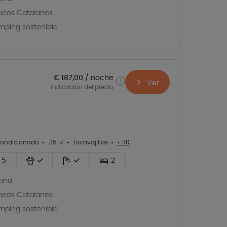
ineos Catalanes
ping sostenible
€ 187,00
noche
Ver
indicación del precio
condicionado
35 ㎡
lavavajillas
+ 30
5
2
cina
ineos Catalanes
ping sostenible