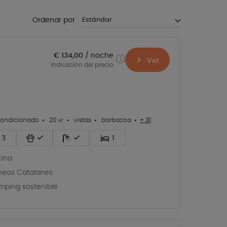
Ordenar por
€ 134,00
noche
Ver
indicación del precio
condicionado
20 ㎡
vistas
barbacoa
+ 31
3
1
cina
ineos Catalanes
ping sostenible