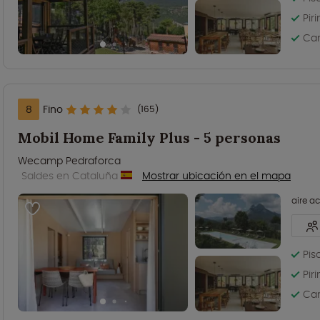
Pir
Cam
8
Fino
(165)
Mobil Home Family Plus - 5 personas
Wecamp Pedraforca
Saldes en Cataluña
Mostrar ubicación en el mapa
aire a
Pis
Pir
Cam