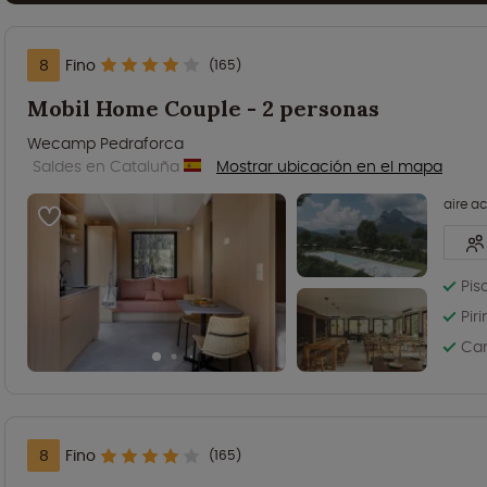
8
Fino
(165)
Mobil Home Couple - 2 personas
Wecamp Pedraforca
Saldes en Cataluña
Mostrar ubicación en el mapa
aire a
Pis
Pir
Cam
8
Fino
(165)