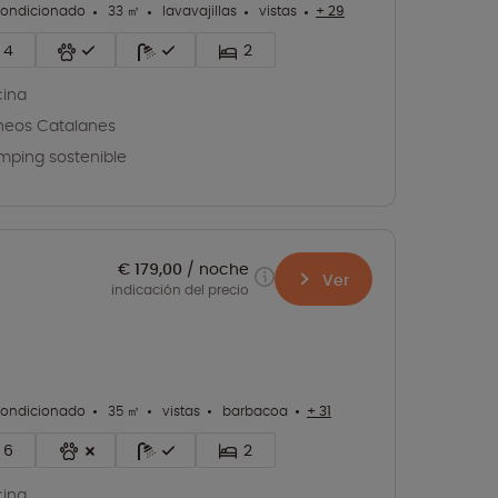
condicionado
33 ㎡
lavavajillas
vistas
+ 29
4
2
cina
ineos Catalanes
ping sostenible
€ 179,00
noche
Ver
indicación del precio
condicionado
35 ㎡
vistas
barbacoa
+ 31
6
2
cina