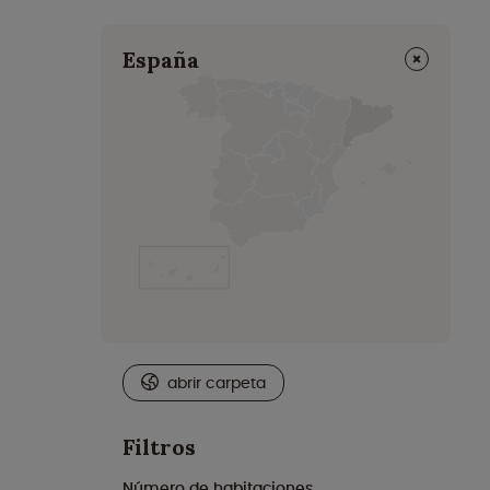
⨯
España
abrir carpeta
Filtros
Número de habitaciones