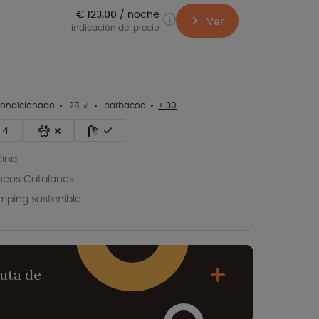
€ 123,00
noche
Ver
indicación del precio
condicionado
28 ㎡
barbacoa
+ 30
4
cina
ineos Catalanes
ping sostenible
ruta de