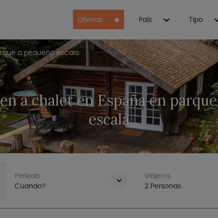
Ofertas
País
Tipo
rque a pequeña escala
en a chalet en España en parque
escala
Período
Viajeros
Cuando?
2
Personas