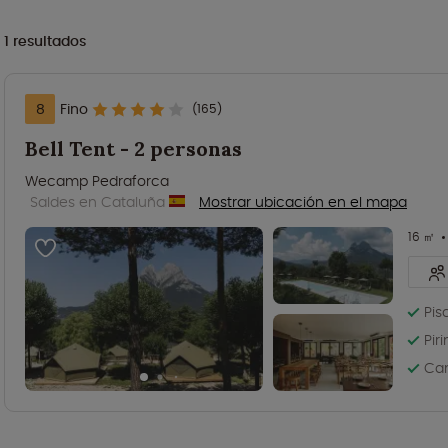
1
resultados
8
Fino
(165)
Bell Tent - 2 personas
Wecamp Pedraforca
Saldes en Cataluña
Mostrar ubicación en el mapa
16 ㎡
Pis
Pir
Cam