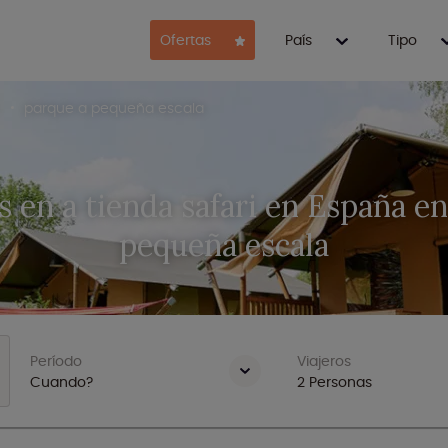
Ofertas
País
Tipo
parque a pequeña escala
 en a tienda safari en España en
pequeña escala
Período
Viajeros
Cuando?
2
Personas