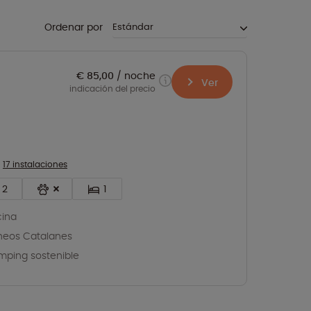
Ordenar por
€ 85,00
noche
Ver
indicación del precio
17 instalaciones
2
1
cina
ineos Catalanes
ping sostenible