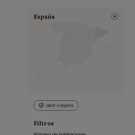
⨯
España
abrir carpeta
Filtros
Número de habitaciones