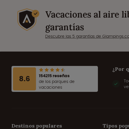
Vacaciones al aire l
garantías
Descubre las 5 garantías de Glampings.
¿Por 
154215 reseñas
8.6
To
de los parques de
ve
vacaciones
Destinos populares
Tipos pop