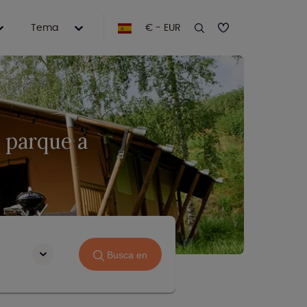
Tema
€ - EUR
 parque a
Busca en