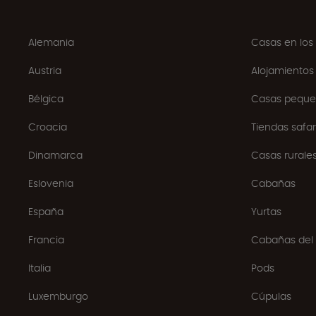
Alemania
Casas en los
Austria
Alojamientos
Bélgica
Casas peque
Croacia
Tiendas safar
Dinamarca
Casas rurales
Eslovenia
Cabañas
España
Yurtas
Francia
Cabañas del 
Italia
Pods
Luxemburgo
Cúpulas