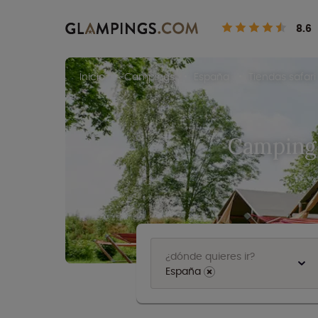
8.6
Inicio
Campings
España
Tiendas safari
Campings
¿dónde quieres ir?
España
⨯