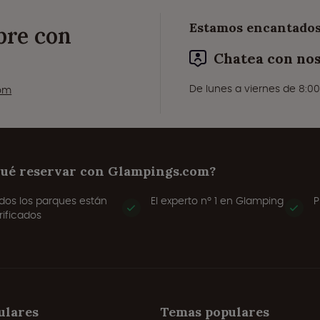
Estamos encantados
ibre con
Chatea con no
De lunes a viernes de 8:00
com
qué reservar con Glampings.com?
dos los parques están
El experto nº 1 en Glamping
P
rificados
ulares
Temas populares