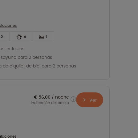
talaciones
2
1
as incluidas
esayuno para 2 personas
ía de alquiler de bici para 2 personas
€ 56,00
noche
Ver
indicación del precio
talaciones