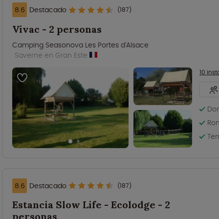
8.6
Destacado
(187)
Vivac - 2 personas
Camping Seasonova Les Portes d'Alsace
Saverne en Gran Este
10 ins
Dor
Rom
Ter
8.6
Destacado
(187)
Estancia Slow Life - Ecolodge - 2
personas