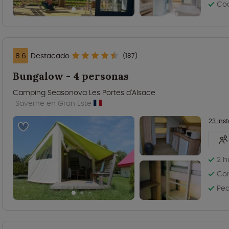
Coc
8.6
Destacado
(187)
Bungalow - 4 personas
Camping Seasonova Les Portes d'Alsace
Saverne en Gran Este
23 ins
2 h
Co
Peq