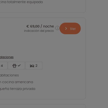
ina totalmente equipada
€ 69,00
noche
Ver
indicación del precio
talaciones
4
2
abitaciones
n cocina americana
ueña terraza privada