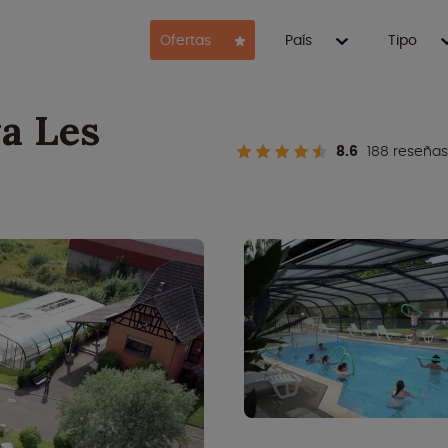
Ofertas
País
Tipo
a Les
8.6
188 reseñas