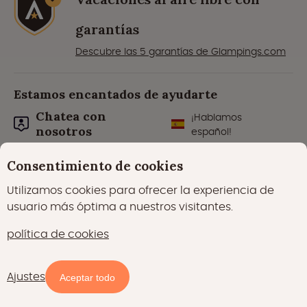
garantías
Descubre las 5 garantías de Glampings.com
Estamos encantados de ayudarte
Chatea con
¡Hablamos
nosotros
español!
De lunes a viernes de 8:00 a 20:00.
Consentimiento de cookies
Utilizamos cookies para ofrecer la experiencia de
usuario más óptima a nuestros visitantes.
política de cookies
153892 reseñas
8.6
de los parques de
vacaciones
Ajustes
Aceptar todo