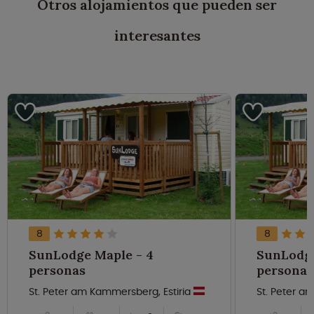
Otros alojamientos que pueden ser
interesantes
8
8
SunLodge Maple - 4
SunLodge
personas
personas
St. Peter am Kammersberg, Estiria
St. Peter a