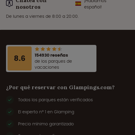
Chatea con
¡Hablamos
nosotros
español!
De lunes a viernes de 8:00 a 20:00.
154930 reseñas
8.6
de los parques de
vacaciones
¿Por qué reservar con Glampings.com?
Todos los parques están verificados
El experto nº 1 en Glamping
Precio mínimo garantizado