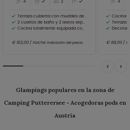
4
2
4
Terraza cubierta con muebles de madera
Cocina totalmen
2 cuartos de baño y 2 aseos separados
Terraza d
Cocina totalmente equipada con lavavajillas y microondas
Decorad
€ 102,00
noche
€ 98,00
n
indicación del precio
Glampings populares en la zona de
Camping Putterersee - Acogedoras pods en
Austria