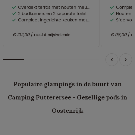
Overdekt terras met houten meubels
Compleet inger
2 badkamers en 2 separate toiletten
Houten t
Compleet ingerichte keuken met vaatwasser en magnetron
Sfeervol 
€ 102,00
nacht
€ 98,00
n
prijsindicatie
Populaire glampings in de buurt van
Camping Putterersee - Gezellige pods in
Oostenrijk