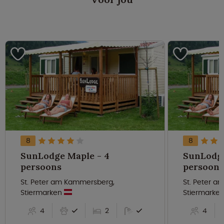
8
8
SunLodge Maple - 4
SunLodge
persoons
persoons
St. Peter am Kammersberg,
St. Peter 
Stiermarken
Stiermarke
4
2
4